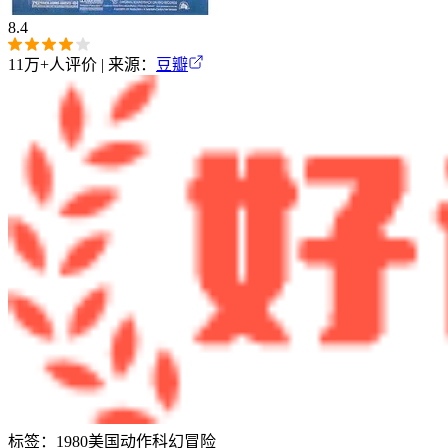
8.4
11万+
人评价 | 来源：
豆瓣
标签：
1980
美国
动作
科幻
冒险