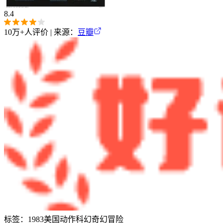
8.4
10万+
人评价 | 来源：
豆瓣
标签：
1983
美国
动作
科幻
奇幻
冒险