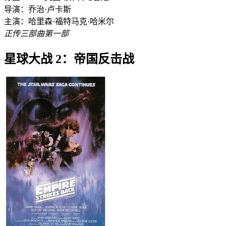
导演：
乔治·卢卡斯
主演：
哈里森·福特
马克·哈米尔
正传三部曲第一部
星球大战 2：帝国反击战