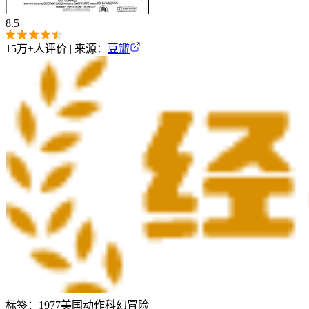
8.5
15万+
人评价 | 来源：
豆瓣
标签：
1977
美国
动作
科幻
冒险