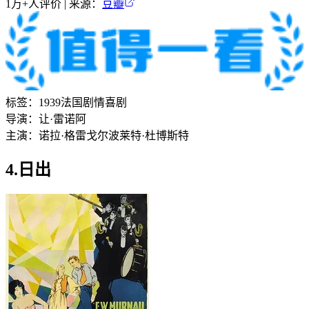
1万+
人评价 | 来源：
豆瓣
标签：
1939
法国
剧情
喜剧
导演：
让·雷诺阿
主演：
诺拉·格雷戈尔
波莱特·杜博斯特
4.日出