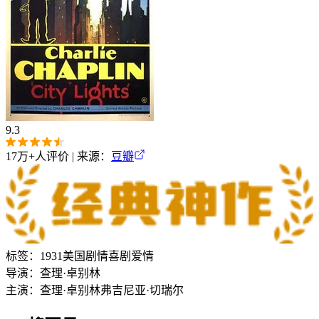
9.3
17万+
人评价 | 来源：
豆瓣
标签：
1931
美国
剧情
喜剧
爱情
导演：
查理·卓别林
主演：
查理·卓别林
弗吉尼亚·切瑞尔