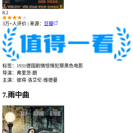
8.2
3万+
人评价 | 来源：
豆瓣
标签：
1931
德国
剧情
惊悚
犯罪
黑色电影
导演：
弗里茨·朗
主演：
彼得·洛
艾伦·维德曼
7.雨中曲