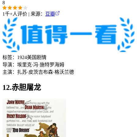
8
1千+
人评价 | 来源：
豆瓣
标签：
1924
美国
剧情
导演：
埃里克·冯·施特罗海姆
主演：
扎苏·皮茨
吉布森·格沃兰德
12.赤胆屠龙