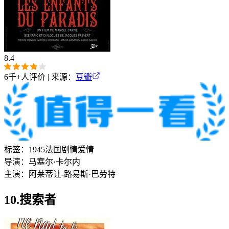
8.4
6千+
人评价 | 来源：
豆瓣
标签：
1945
法国
剧情
爱情
导演：
马塞尔·卡尔内
主演：
阿莱蒂
让-路易斯·巴劳特
10.搜索者