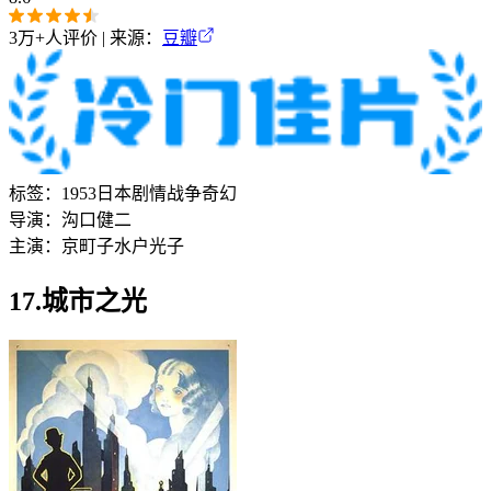
3万+
人评价 | 来源：
豆瓣
标签：
1953
日本
剧情
战争
奇幻
导演：
沟口健二
主演：
京町子
水户光子
17.城市之光