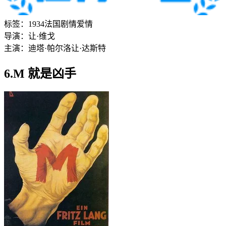
标签：
1934
法国
剧情
爱情
导演：
让·维戈
主演：
迪塔·帕尔洛
让·达斯特
6.M 就是凶手