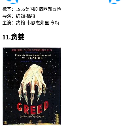
标签：
1956
美国
剧情
西部
冒险
导演：
约翰·福特
主演：
约翰·韦恩
杰弗里·亨特
11.贪婪