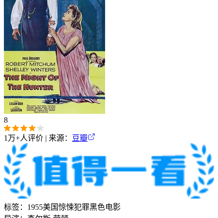
8
1万+
人评价 | 来源：
豆瓣
标签：
1955
美国
惊悚
犯罪
黑色电影