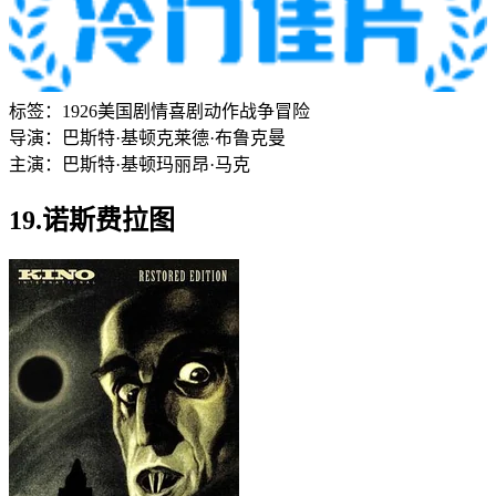
标签：
1926
美国
剧情
喜剧
动作
战争
冒险
导演：
巴斯特·基顿
克莱德·布鲁克曼
主演：
巴斯特·基顿
玛丽昂·马克
19.诺斯费拉图