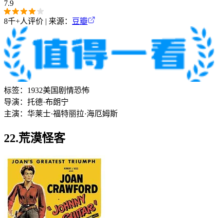
7.9
8千+
人评价 | 来源：
豆瓣
标签：
1932
美国
剧情
恐怖
导演：
托德·布朗宁
主演：
华莱士·福特
丽拉·海厄姆斯
22.荒漠怪客