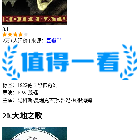
8.1
2万+
人评价 | 来源：
豆瓣
标签：
1922
德国
恐怖
奇幻
导演：
F·W·茂瑙
主演：
马科斯·夏瑞克
古斯塔·冯·瓦根海姆
20.大地之歌