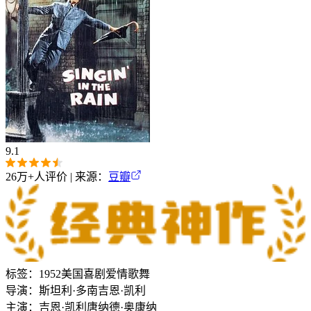
9.1
26万+
人评价 | 来源：
豆瓣
标签：
1952
美国
喜剧
爱情
歌舞
导演：
斯坦利·多南
吉恩·凯利
主演：
吉恩·凯利
唐纳德·奥康纳