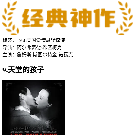
标签：
1958
美国
爱情
悬疑
惊悚
导演：
阿尔弗雷德·希区柯克
主演：
詹姆斯·斯图尔特
金·诺瓦克
9.天堂的孩子