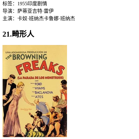
标签：
1955
印度
剧情
导演：
萨蒂亚吉特·雷伊
主演：
卡奴·班纳杰
卡鲁娜·班纳杰
21.畸形人