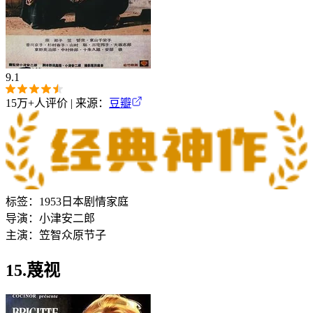
9.1
15万+
人评价 | 来源：
豆瓣
标签：
1953
日本
剧情
家庭
导演：
小津安二郎
主演：
笠智众
原节子
15.蔑视