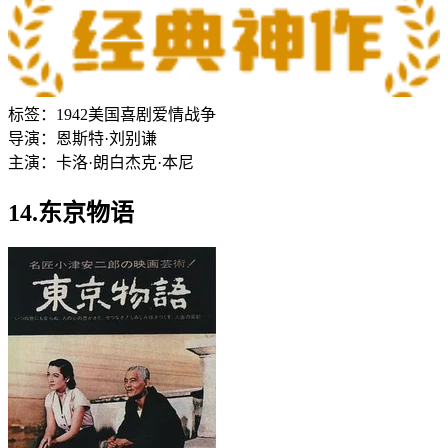
标签：
1942
美国
喜剧
爱情
战争
导演：
恩斯特·刘别谦
主演：
卡洛·朗白
杰克·本尼
14.东京物语