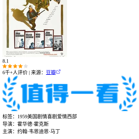
8.1
6千+
人评价 | 来源：
豆瓣
标签：
1959
美国
剧情
喜剧
爱情
西部
导演：
霍华德·霍克斯
主演：
约翰·韦恩
迪恩·马丁