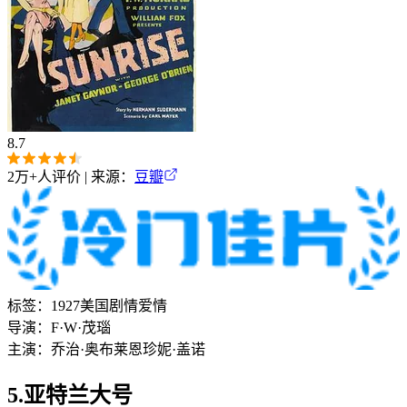
8.7
2万+
人评价 | 来源：
豆瓣
标签：
1927
美国
剧情
爱情
导演：
F·W·茂瑙
主演：
乔治·奥布莱恩
珍妮·盖诺
5.亚特兰大号