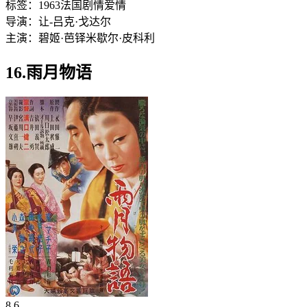
标签：
1963
法国
剧情
爱情
导演：
让-吕克·戈达尔
主演：
碧姬·芭铎
米歇尔·皮科利
16.雨月物语
8.6