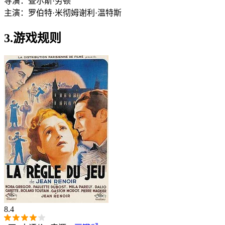
导演：
查尔斯·劳顿
主演：
罗伯特·米彻姆
谢利·温特斯
3.游戏规则
8.4