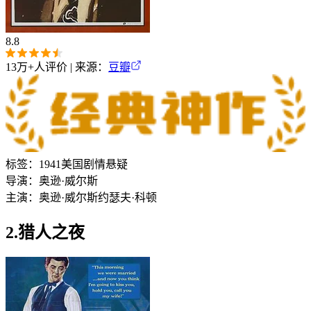
8.8
13万+
人评价 | 来源：
豆瓣
标签：
1941
美国
剧情
悬疑
导演：
奥逊·威尔斯
主演：
奥逊·威尔斯
约瑟夫·科顿
2.猎人之夜