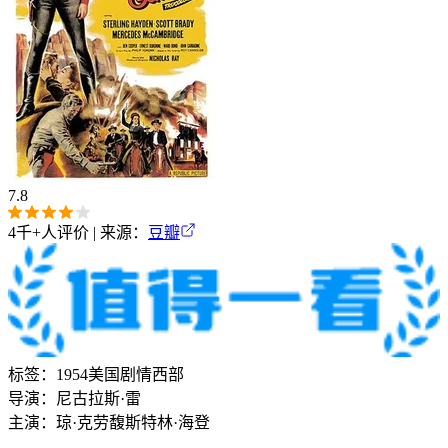
7.8
4千+
人评价 | 来源：
豆瓣
标签：
1954
美国
剧情
西部
导演：
尼古拉斯·雷
主演：
琼·克劳馥
斯特林·海登