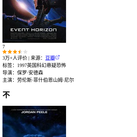
7
3万+
人评价 | 来源：
豆瓣
标签：
1997
英国
科幻
悬疑
恐怖
导演：
保罗·安德森
主演：
劳伦斯·菲什伯恩
山姆·尼尔
不