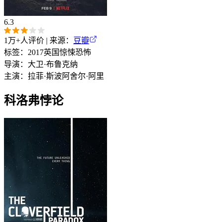
6.3
1万+
人评价 | 来源：
豆瓣
标签：
2017
英国
惊悚
恐怖
导演：
大卫·布鲁克纳
主演：
拉菲·斯波
阿舍尔·阿里
科洛弗悖论