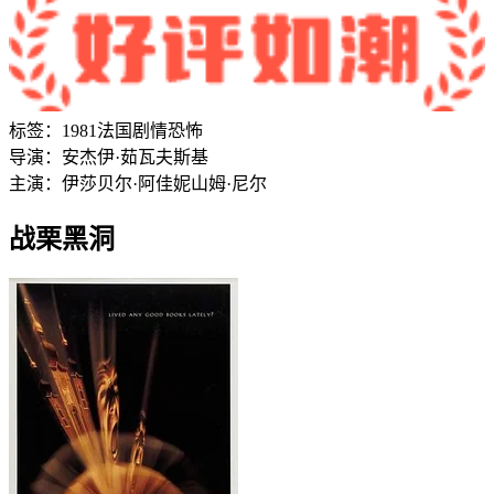
标签：
1981
法国
剧情
恐怖
导演：
安杰伊·茹瓦夫斯基
主演：
伊莎贝尔·阿佳妮
山姆·尼尔
战栗黑洞