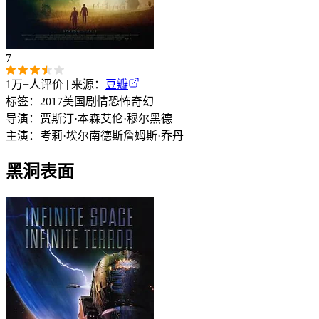
7
1万+
人评价 | 来源：
豆瓣
标签：
2017
美国
剧情
恐怖
奇幻
导演：
贾斯汀·本森
艾伦·穆尔黑德
主演：
考莉·埃尔南德斯
詹姆斯·乔丹
黑洞表面