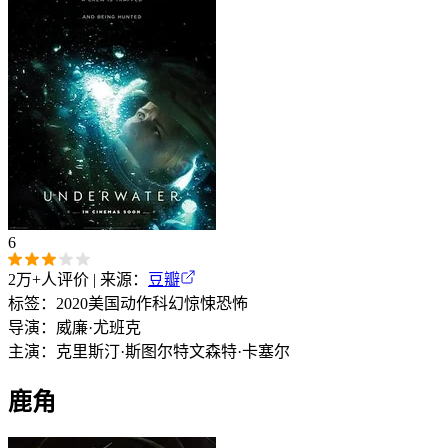
6
2万+
人评价 | 来源：
豆瓣
标签：
2020
美国
动作
科幻
惊悚
恐怖
导演：
威廉·尤班克
主演：
克里斯汀·斯图尔特
文森特·卡塞尔
鹿角