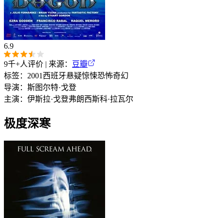
6.9
9千+
人评价 | 来源：
豆瓣
标签：
2001
西班牙
悬疑
惊悚
恐怖
奇幻
导演：
斯图尔特·戈登
主演：
伊斯拉·戈登
弗朗西斯科·拉瓦尔
极度深寒