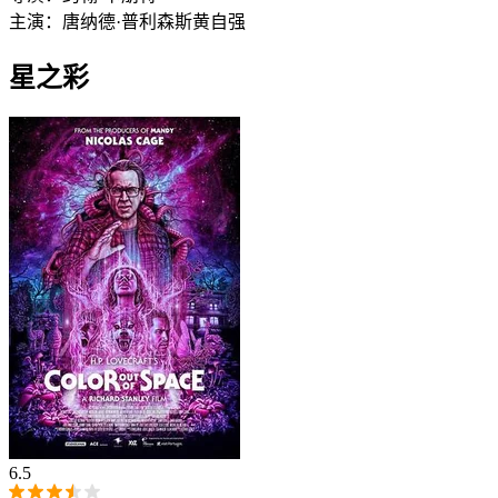
主演：
唐纳德·普利森斯
黄自强
星之彩
6.5