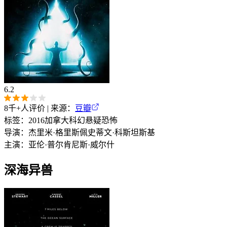
6.2
8千+
人评价 | 来源：
豆瓣
标签：
2016
加拿大
科幻
悬疑
恐怖
导演：
杰里米·格里斯佩
史蒂文·科斯坦斯基
主演：
亚伦·普尔
肯尼斯·威尔什
深海异兽