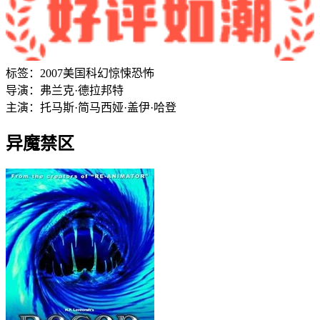
标签：
2007
美国
科幻
惊悚
恐怖
导演：
弗兰克·德拉邦特
主演：
托马斯·简
马西娅·盖伊·哈登
异魔禁区