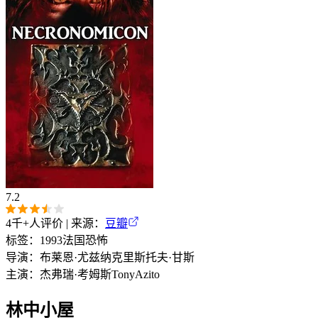
7.2
4千+
人评价 | 来源：
豆瓣
标签：
1993
法国
恐怖
导演：
布莱恩·尤兹纳
克里斯托夫·甘斯
主演：
杰弗瑞·考姆斯
Tony
Azito
林中小屋