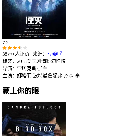
7.2
38万+
人评价 | 来源：
豆瓣
标签：
2018
美国
剧情
科幻
惊悚
导演：
亚历克斯·加兰
主演：
娜塔莉·波特曼
詹妮弗·杰森·李
蒙上你的眼