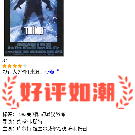
8.2
7万+
人评价 | 来源：
豆瓣
标签：
1982
美国
科幻
悬疑
恐怖
导演：
约翰·卡朋特
主演：
库尔特·拉塞尔
威尔福德·布利姆雷