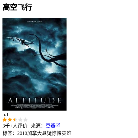
高空飞行
5.1
3千+
人评价 | 来源：
豆瓣
标签：
2010
加拿大
悬疑
惊悚
灾难