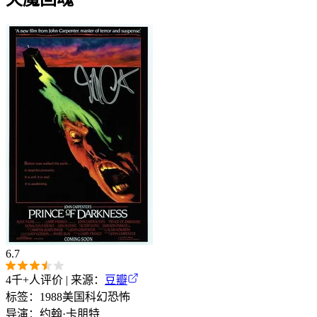
6.7
4千+
人评价 | 来源：
豆瓣
标签：
1988
美国
科幻
恐怖
导演：
约翰·卡朋特