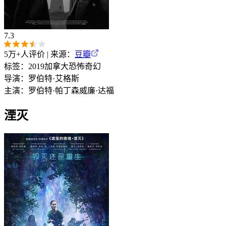
7.3
5万+
人评价 | 来源：
豆瓣
标签：
2019
加拿大
恐怖
奇幻
导演：
罗伯特·艾格斯
主演：
罗伯特·帕丁森
威廉·达福
湮灭