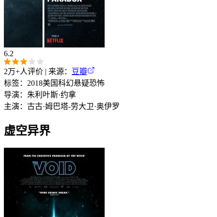
6.2
2万+
人评价 | 来源：
豆瓣
标签：
2018
美国
科幻
悬疑
恐怖
导演：
朱利叶斯·约拿
主演：
古古·姆巴塔-劳
大卫·奥伊罗
虚空异界