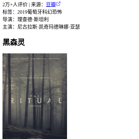
2万+
人评价 | 来源：
豆瓣
标签：
2019
葡萄牙
科幻
恐怖
导演：
理查德·斯坦利
主演：
尼古拉斯·凯奇
玛德琳娜·亚瑟
黑森灵