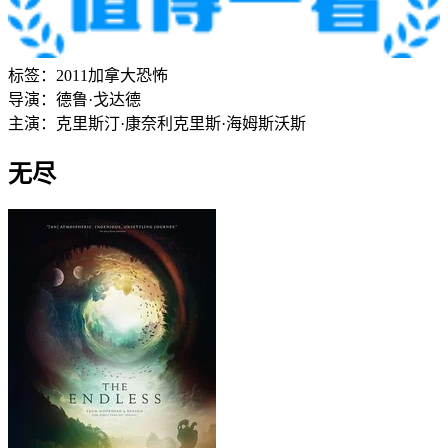
标签：
2011
加拿大
恐怖
导演：
德鲁·戈达德
主演：
克里斯汀·康奈利
克里斯·海姆斯沃斯
无尽