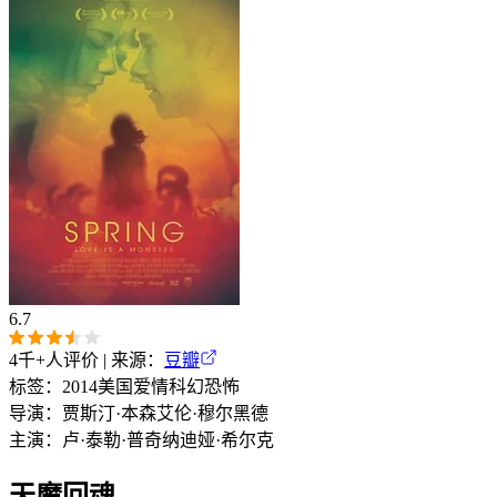
6.7
4千+
人评价 | 来源：
豆瓣
标签：
2014
美国
爱情
科幻
恐怖
导演：
贾斯汀·本森
艾伦·穆尔黑德
主演：
卢·泰勒·普奇
纳迪娅·希尔克
天魔回魂