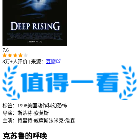
7.6
8万+
人评价 | 来源：
豆瓣
标签：
1998
美国
动作
科幻
恐怖
导演：
斯蒂芬·索莫斯
主演：
特里特·威廉斯
法米克·詹森
克苏鲁的呼唤