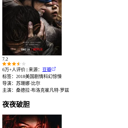
7.2
6万+
人评价 | 来源：
豆瓣
标签：
2018
美国
剧情
科幻
惊悚
导演：
苏珊娜·比尔
主演：
桑德拉·布洛克
崔凡特·罗兹
夜夜破胆