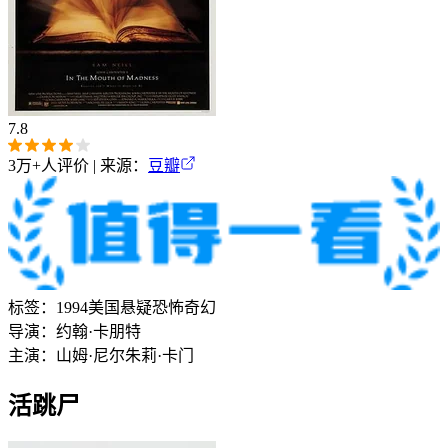
7.8
3万+
人评价 | 来源：
豆瓣
标签：
1994
美国
悬疑
恐怖
奇幻
导演：
约翰·卡朋特
主演：
山姆·尼尔
朱莉·卡门
活跳尸