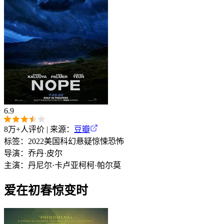
6.9
8万+
人评价 | 来源：
豆瓣
标签：
2022
美国
科幻
悬疑
惊悚
恐怖
导演：
乔丹·皮尔
主演：
丹尼尔·卡卢亚
柯柯·帕尔莫
爱在初春惊变时