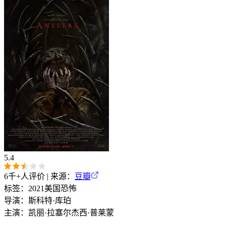
5.4
6千+
人评价 | 来源：
豆瓣
标签：
2021
美国
恐怖
导演：
斯科特·库珀
主演：
凯丽·拉塞尔
杰西·普莱蒙