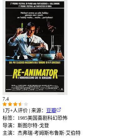
7.4
1万+
人评价 | 来源：
豆瓣
标签：
1985
美国
喜剧
科幻
恐怖
导演：
斯图尔特·戈登
主演：
杰弗瑞·考姆斯
布鲁斯·艾伯特