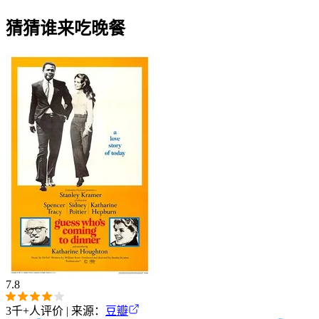
猜猜谁来吃晚餐
7.8
3千+
人评价 | 来源：
豆瓣