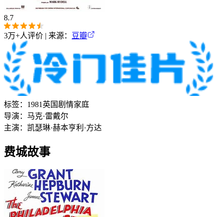
8.7
3万+
人评价 | 来源：
豆瓣
标签：
1981
英国
剧情
家庭
导演：
马克·雷戴尔
主演：
凯瑟琳·赫本
亨利·方达
费城故事