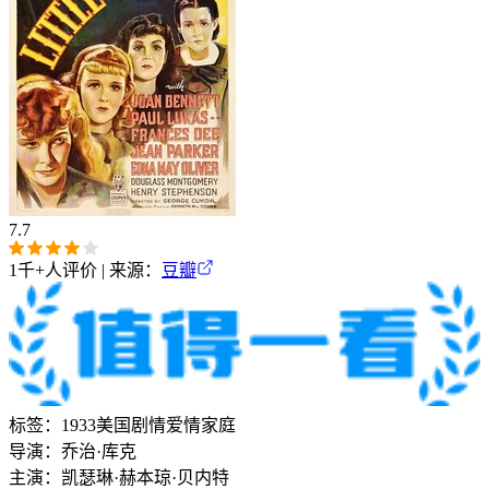
7.7
1千+
人评价 | 来源：
豆瓣
标签：
1933
美国
剧情
爱情
家庭
导演：
乔治·库克
主演：
凯瑟琳·赫本
琼·贝内特