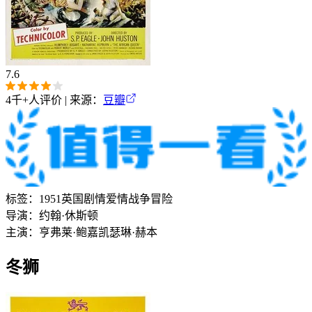
7.6
4千+
人评价 | 来源：
豆瓣
标签：
1951
英国
剧情
爱情
战争
冒险
导演：
约翰·休斯顿
主演：
亨弗莱·鲍嘉
凯瑟琳·赫本
冬狮