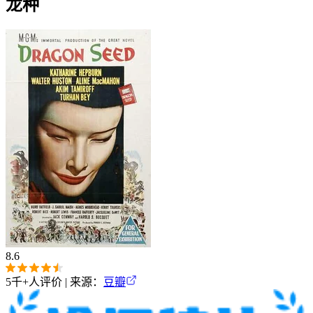
龙种
8.6
5千+
人评价 | 来源：
豆瓣