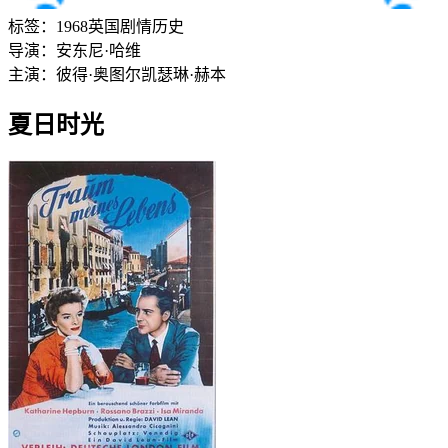
标签：
1968
英国
剧情
历史
导演：
安东尼·哈维
主演：
彼得·奥图尔
凯瑟琳·赫本
夏日时光