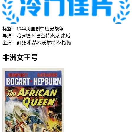
标签：
1944
美国
剧情
历史
战争
导演：
哈罗德·S.巴奎特
杰克·康威
主演：
凯瑟琳·赫本
沃尔特·休斯顿
非洲女王号