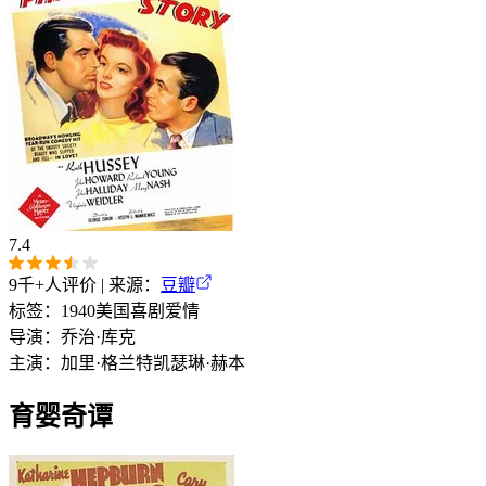
7.4
9千+
人评价 | 来源：
豆瓣
标签：
1940
美国
喜剧
爱情
导演：
乔治·库克
主演：
加里·格兰特
凯瑟琳·赫本
育婴奇谭