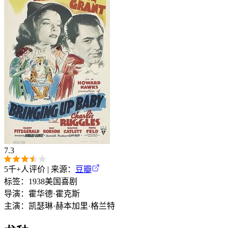
7.3
5千+
人评价 | 来源：
豆瓣
标签：
1938
美国
喜剧
导演：
霍华德·霍克斯
主演：
凯瑟琳·赫本
加里·格兰特