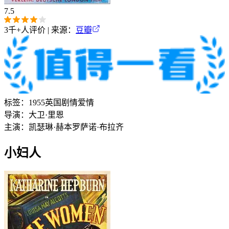
7.5
3千+
人评价 | 来源：
豆瓣
标签：
1955
英国
剧情
爱情
导演：
大卫·里恩
主演：
凯瑟琳·赫本
罗萨诺·布拉齐
小妇人