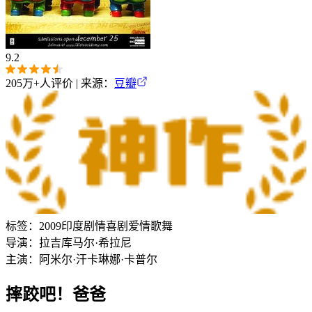
9.2
205万+
人评价 | 来源：
豆瓣
标签：
2009
印度
剧情
喜剧
爱情
歌舞
导演：
拉吉库马尔·希拉尼
主演：
阿米尔·汗
卡琳娜·卡普尔
摔跤吧！爸爸