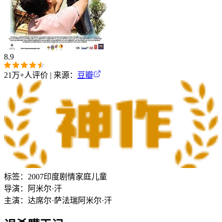
8.9
21万+
人评价 | 来源：
豆瓣
标签：
2007
印度
剧情
家庭
儿童
导演：
阿米尔·汗
主演：
达席尔·萨法瑞
阿米尔·汗