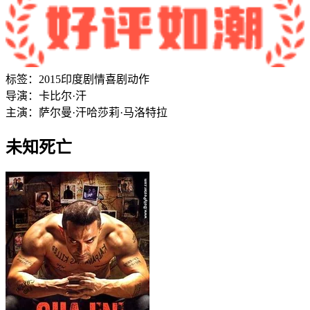
标签：
2015
印度
剧情
喜剧
动作
导演：
卡比尔·汗
主演：
萨尔曼·汗
哈莎莉·马洛特拉
未知死亡