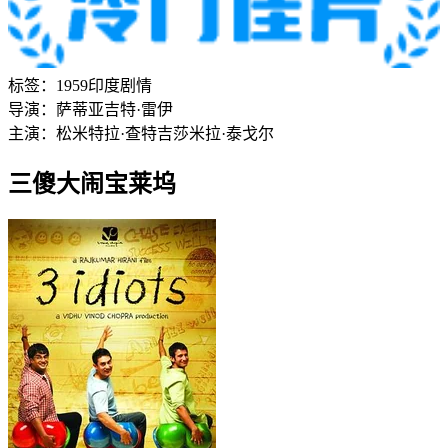
标签：
1959
印度
剧情
导演：
萨蒂亚吉特·雷伊
主演：
松米特拉·查特吉
莎米拉·泰戈尔
三傻大闹宝莱坞