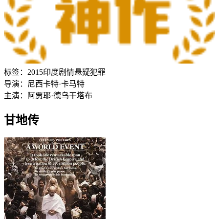
标签：
2015
印度
剧情
悬疑
犯罪
导演：
尼西卡特·卡马特
主演：
阿贾耶·德乌干
塔布
甘地传