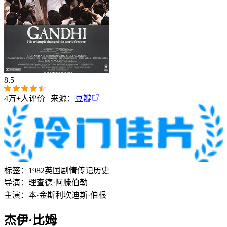
8.5
4万+
人评价 | 来源：
豆瓣
标签：
1982
英国
剧情
传记
历史
导演：
理查德·阿滕伯勒
主演：
本·金斯利
坎迪斯·伯根
杰伊·比姆