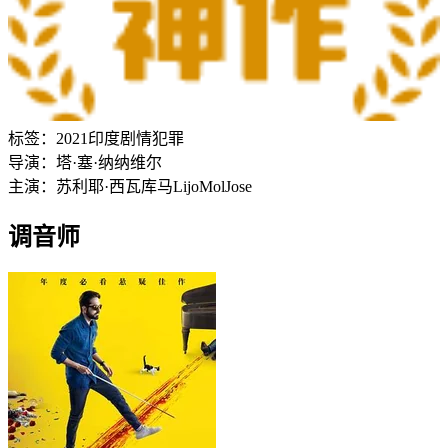
标签：
2021
印度
剧情
犯罪
导演：
塔·塞·纳纳维尔
主演：
苏利耶·西瓦库马
Lijo
Mol
Jose
调音师