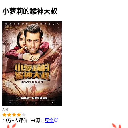
小萝莉的猴神大叔
8.4
49万+
人评价 | 来源：
豆瓣