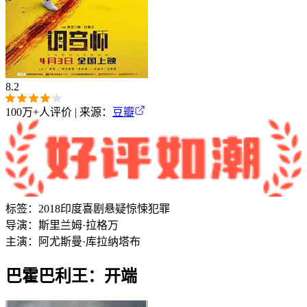
8.2
100万+
人评价 | 来源：
豆瓣
标签：
2018
印度
喜剧
悬疑
惊悚
犯罪
导演：
斯里兰姆·拉格万
主演：
阿尤斯曼·库拉纳
塔布
巴霍巴利王：开端