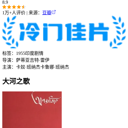
8.9
1万+
人评价 | 来源：
豆瓣
标签：
1955
印度
剧情
导演：
萨蒂亚吉特·雷伊
主演：
卡奴·班纳杰
卡鲁娜·班纳杰
大河之歌