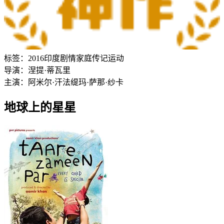
标签：
2016
印度
剧情
家庭
传记
运动
导演：
涅提·蒂瓦里
主演：
阿米尔·汗
法缇玛·萨那·纱卡
地球上的星星