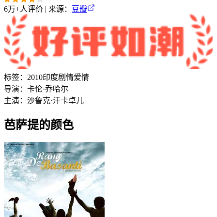
6万+
人评价 | 来源：
豆瓣
标签：
2010
印度
剧情
爱情
导演：
卡伦·乔哈尔
主演：
沙鲁克·汗
卡卓儿
芭萨提的颜色