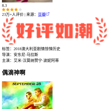
8.3
23万+
人评价 | 来源：
豆瓣
标签：
2018
澳大利亚
剧情
惊悚
历史
导演：
安东尼·马拉斯
主演：
艾米·汉莫
纳赞宁·波妮阿蒂
偶滴神啊