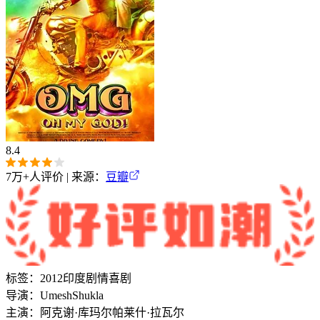
8.4
7万+
人评价 | 来源：
豆瓣
标签：
2012
印度
剧情
喜剧
导演：
Umesh
Shukla
主演：
阿克谢·库玛尔
帕莱什·拉瓦尔