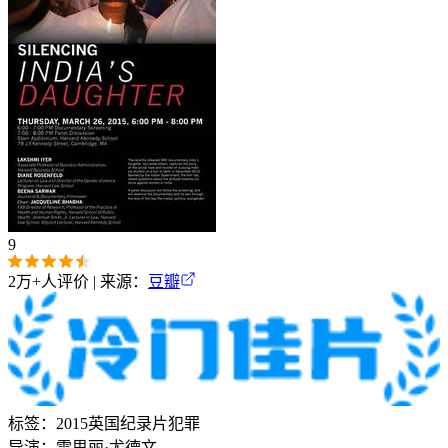
9
2万+
人评价 | 来源：
豆瓣
标签：
2015
英国
纪录片
犯罪
导演：
雷思丽·尤德文