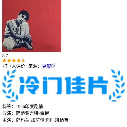
8.7
7千+
人评价 | 来源：
豆瓣
标签：
1956
印度
剧情
导演：
萨蒂亚吉特·雷伊
主演：
萨玛兰·加萨尔
卡利·班纳吉