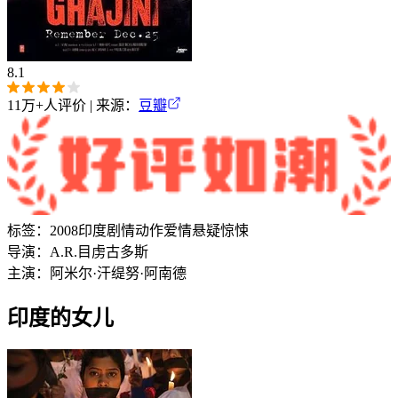
8.1
11万+
人评价 | 来源：
豆瓣
标签：
2008
印度
剧情
动作
爱情
悬疑
惊悚
导演：
A.R.目虏古多斯
主演：
阿米尔·汗
缇努·阿南德
印度的女儿