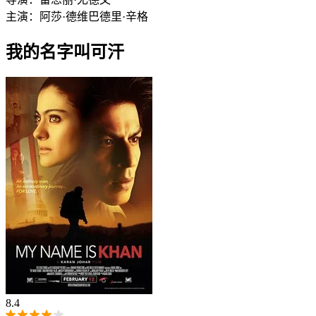
主演：
阿莎·德维
巴德里·辛格
我的名字叫可汗
8.4