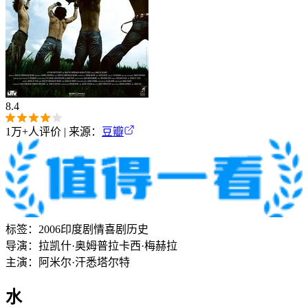
8.4
1万+
人评价 | 来源：
豆瓣
标签：
2006
印度
剧情
喜剧
历史
导演：
拉凯什·奥姆普拉卡西·梅赫拉
主演：
阿米尔·汗
悉塔尔特
水