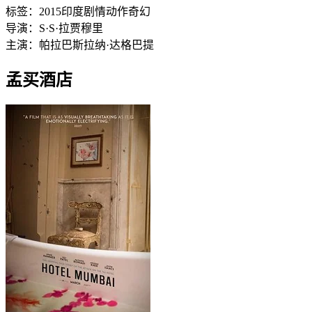
标签：
2015
印度
剧情
动作
奇幻
导演：
S·S·拉贾穆里
主演：
帕拉巴斯
拉纳·达格巴提
孟买酒店