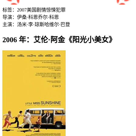
标签：
2007
美国
剧情
惊悚
犯罪
导演：
伊桑·科恩
乔尔·科恩
主演：
汤米·李·琼斯
哈维尔·巴登
2006 年：艾伦·阿金《阳光小美女》