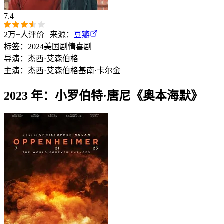
7.4
2万+
人评价 | 来源：
豆瓣
标签：
2024
美国
剧情
喜剧
导演：
杰西·艾森伯格
主演：
杰西·艾森伯格
基南·卡尔金
2023 年：小罗伯特·唐尼《奥本海默》