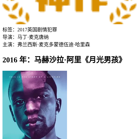
标签：
2017
英国
剧情
犯罪
导演：
马丁·麦克唐纳
主演：
弗兰西斯·麦克多蒙德
伍迪·哈里森
2016 年：马赫沙拉·阿里《月光男孩》