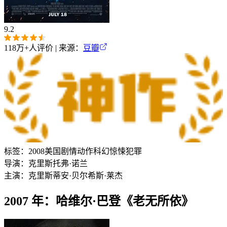
9.2
118万+
人评价 | 来源：
豆瓣
标签：
2008
美国
剧情
动作
科幻
惊悚
犯罪
导演：
克里斯托弗·诺兰
主演：
克里斯蒂安·贝尔
希斯·莱杰
2007 年：哈维尔·巴登《老无所依》