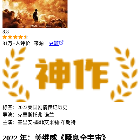
8.8
81万+
人评价 | 来源：
豆瓣
标签：
2023
美国
剧情
传记
历史
导演：
克里斯托弗·诺兰
主演：
基里安·墨菲
艾米莉·布朗特
2022 年：关继威《瞬息全宇宙》