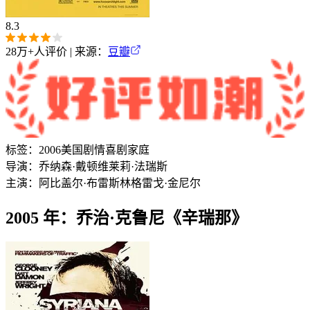
8.3
28万+
人评价 | 来源：
豆瓣
标签：
2006
美国
剧情
喜剧
家庭
导演：
乔纳森·戴顿
维莱莉·法瑞斯
主演：
阿比盖尔·布雷斯林
格雷戈·金尼尔
2005 年：乔治·克鲁尼《辛瑞那》