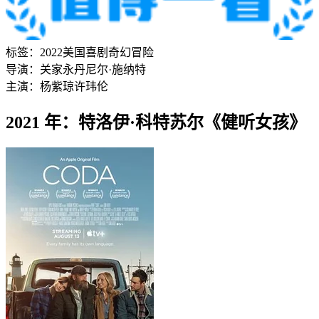
标签：
2022
美国
喜剧
奇幻
冒险
导演：
关家永
丹尼尔·施纳特
主演：
杨紫琼
许玮伦
2021 年：特洛伊·科特苏尔《健听女孩》