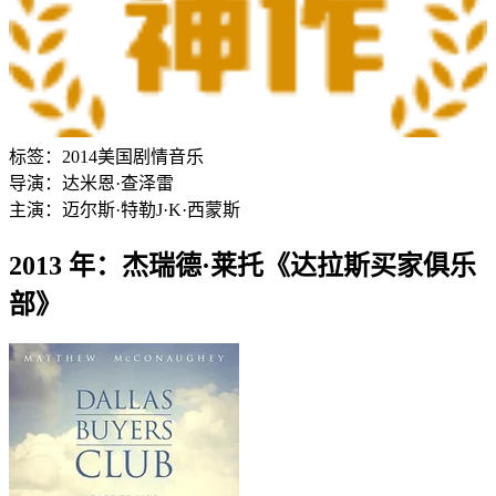
标签：
2014
美国
剧情
音乐
导演：
达米恩·查泽雷
主演：
迈尔斯·特勒
J·K·西蒙斯
2013 年：杰瑞德·莱托《达拉斯买家俱乐
部》