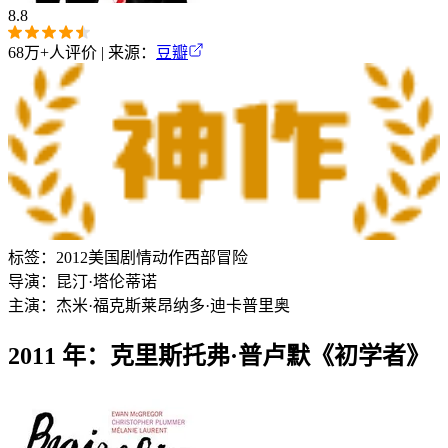
8.8
68万+
人评价 | 来源：
豆瓣
标签：
2012
美国
剧情
动作
西部
冒险
导演：
昆汀·塔伦蒂诺
主演：
杰米·福克斯
莱昂纳多·迪卡普里奥
2011 年：克里斯托弗·普卢默《初学者》