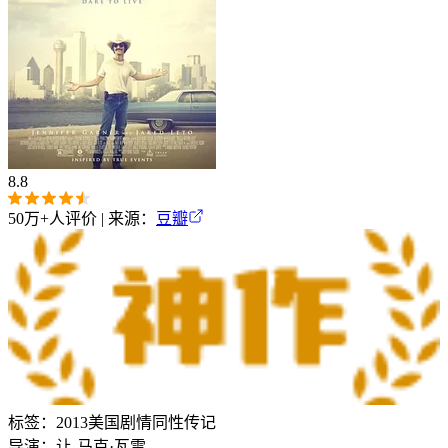
8.8
50万+
人评价 | 来源：
豆瓣
标签：
2013
美国
剧情
同性
传记
导演：
让-马克·瓦雷