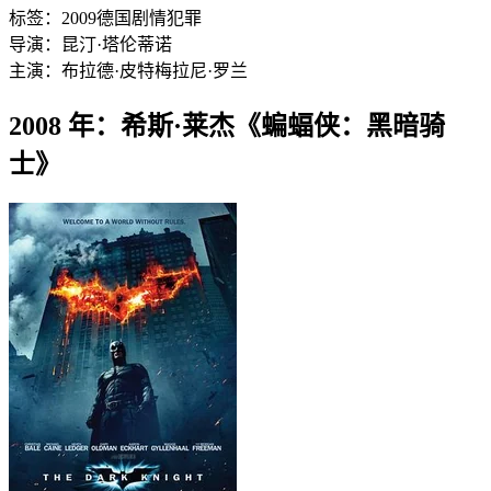
标签：
2009
德国
剧情
犯罪
导演：
昆汀·塔伦蒂诺
主演：
布拉德·皮特
梅拉尼·罗兰
2008 年：希斯·莱杰《蝙蝠侠：黑暗骑
士》