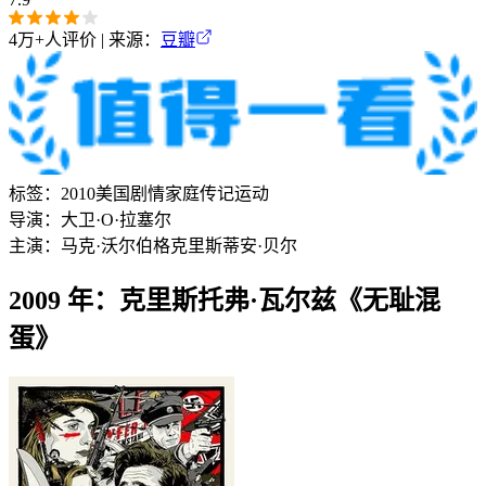
4万+
人评价 | 来源：
豆瓣
标签：
2010
美国
剧情
家庭
传记
运动
导演：
大卫·O·拉塞尔
主演：
马克·沃尔伯格
克里斯蒂安·贝尔
2009 年：克里斯托弗·瓦尔兹《无耻混
蛋》