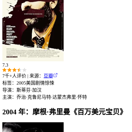
7.3
7千+
人评价 | 来源：
豆瓣
标签：
2005
美国
剧情
惊悚
导演：
斯蒂芬·加汉
主演：
乔治·克鲁尼
马特·达蒙
杰弗里·怀特
2004 年：摩根·弗里曼《百万美元宝贝》