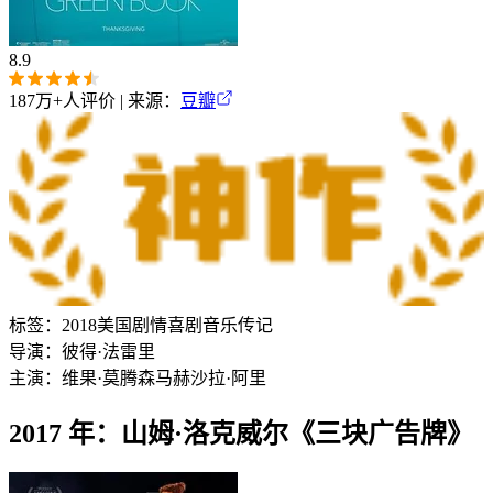
8.9
187万+
人评价 | 来源：
豆瓣
标签：
2018
美国
剧情
喜剧
音乐
传记
导演：
彼得·法雷里
主演：
维果·莫腾森
马赫沙拉·阿里
2017 年：山姆·洛克威尔《三块广告牌》