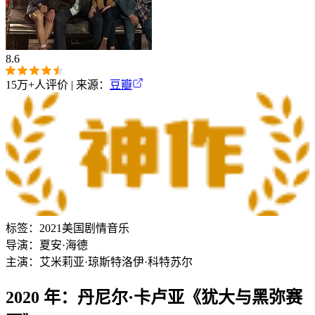
8.6
15万+
人评价 | 来源：
豆瓣
标签：
2021
美国
剧情
音乐
导演：
夏安·海德
主演：
艾米莉亚·琼斯
特洛伊·科特苏尔
2020 年：丹尼尔·卡卢亚《犹大与黑弥赛