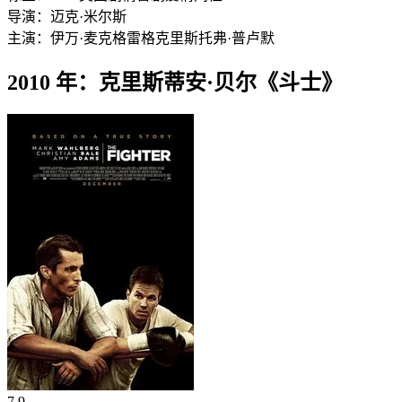
导演：
迈克·米尔斯
主演：
伊万·麦克格雷格
克里斯托弗·普卢默
2010 年：克里斯蒂安·贝尔《斗士》
7.9