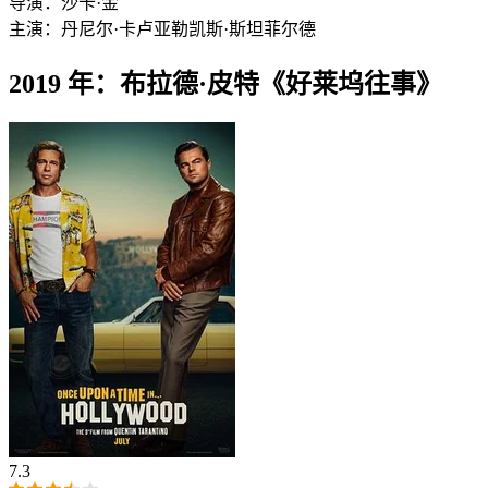
导演：
沙卡·金
主演：
丹尼尔·卡卢亚
勒凯斯·斯坦菲尔德
2019 年：布拉德·皮特《好莱坞往事》
7.3