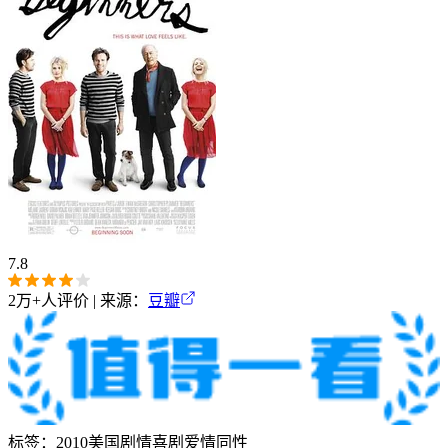
7.8
2万+
人评价 | 来源：
豆瓣
标签：
2010
美国
剧情
喜剧
爱情
同性