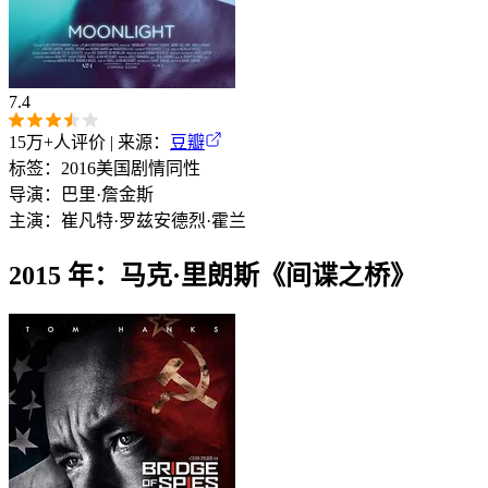
7.4
15万+
人评价 | 来源：
豆瓣
标签：
2016
美国
剧情
同性
导演：
巴里·詹金斯
主演：
崔凡特·罗兹
安德烈·霍兰
2015 年：马克·里朗斯《间谍之桥》