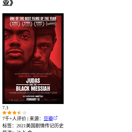
亚》
7.3
7千+
人评价 | 来源：
豆瓣
标签：
2021
美国
剧情
传记
历史