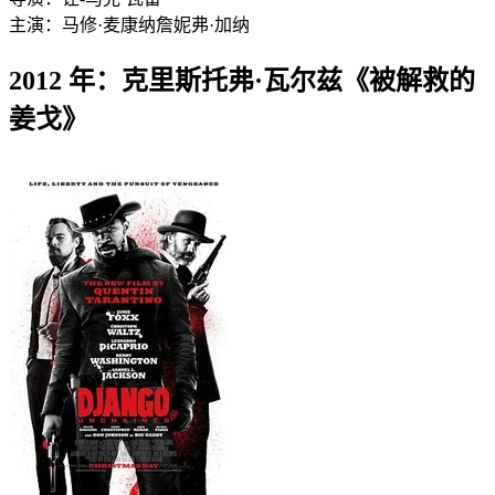
主演：
马修·麦康纳
詹妮弗·加纳
2012 年：克里斯托弗·瓦尔兹《被解救的
姜戈》