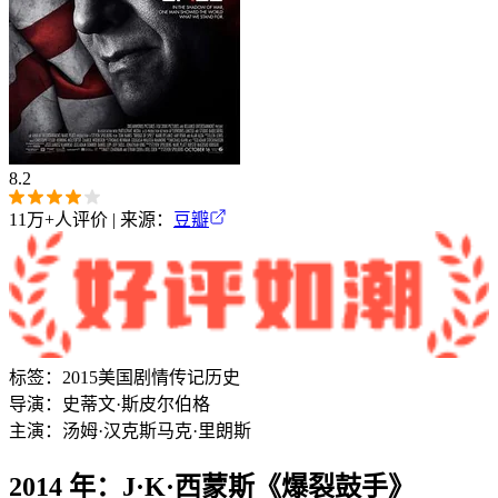
8.2
11万+
人评价 | 来源：
豆瓣
标签：
2015
美国
剧情
传记
历史
导演：
史蒂文·斯皮尔伯格
主演：
汤姆·汉克斯
马克·里朗斯
2014 年：J·K·西蒙斯《爆裂鼓手》