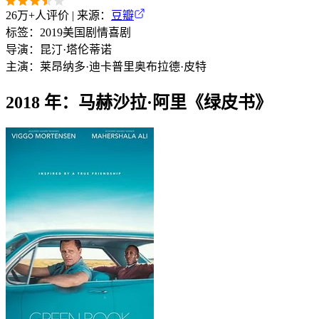
26万+
人评价 | 来源：
豆瓣
标签：
2019
美国
剧情
喜剧
导演：
昆汀·塔伦蒂诺
主演：
莱昂纳多·迪卡普里奥
布拉德·皮特
2018 年：马赫沙拉·阿里《绿皮书》