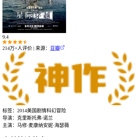
9.4
214万+
人评价 | 来源：
豆瓣
标签：
2014
美国
剧情
科幻
冒险
导演：
克里斯托弗·诺兰
主演：
马修·麦康纳
安妮·海瑟薇