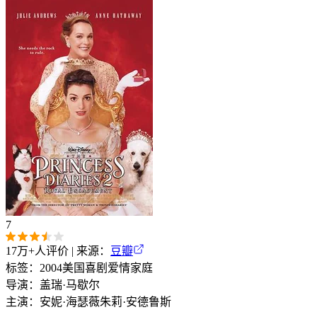
7
17万+
人评价 | 来源：
豆瓣
标签：
2004
美国
喜剧
爱情
家庭
导演：
盖瑞·马歇尔
主演：
安妮·海瑟薇
朱莉·安德鲁斯