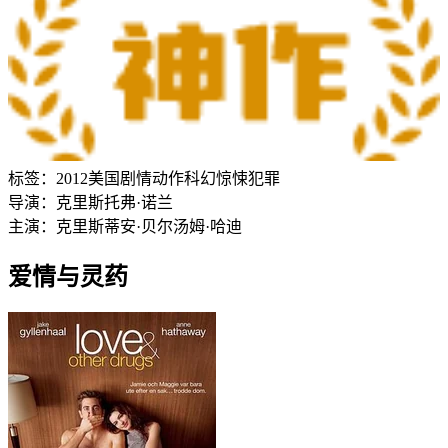
标签：
2012
美国
剧情
动作
科幻
惊悚
犯罪
导演：
克里斯托弗·诺兰
主演：
克里斯蒂安·贝尔
汤姆·哈迪
爱情与灵药