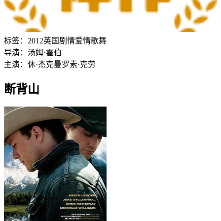
标签：
2012
英国
剧情
爱情
歌舞
导演：
汤姆·霍伯
主演：
休·杰克曼
罗素·克劳
断背山