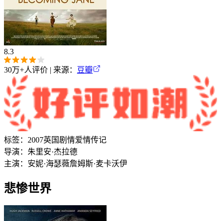
8.3
30万+
人评价 | 来源：
豆瓣
标签：
2007
英国
剧情
爱情
传记
导演：
朱里安·杰拉德
主演：
安妮·海瑟薇
詹姆斯·麦卡沃伊
悲惨世界