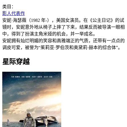
类目：
影人代表作
安妮·海瑟薇（1982 年-），美国女演员。在《公主日记》的试
镜时，安妮意外地从椅子上摔了下来，结果反而被导演一眼相
中，得到了扮演主角米娅的机会，并一举成名。
安妮拥有灿烂明媚的笑容和高雅端正的气质，还带有一点点的
调皮可爱，被誉为“茱莉亚·罗伯茨和奥黛莉·赫本的综合体”。
星际穿越