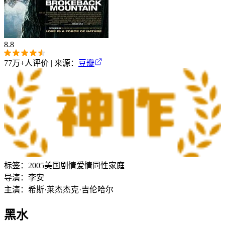
8.8
77万+
人评价 | 来源：
豆瓣
标签：
2005
美国
剧情
爱情
同性
家庭
导演：
李安
主演：
希斯·莱杰
杰克·吉伦哈尔
黑水