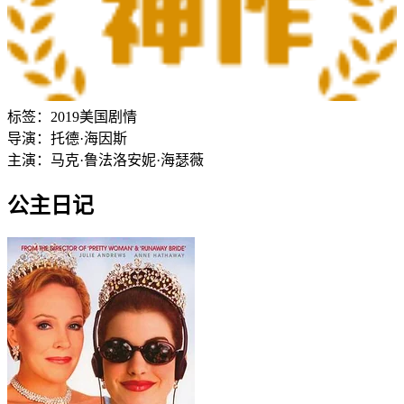
标签：
2019
美国
剧情
导演：
托德·海因斯
主演：
马克·鲁法洛
安妮·海瑟薇
公主日记