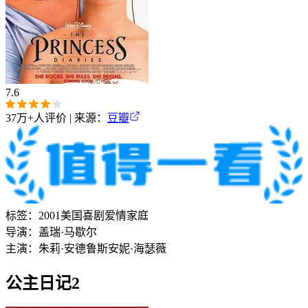
7.6
37万+
人评价 | 来源：
豆瓣
标签：
2001
美国
喜剧
爱情
家庭
导演：
盖瑞·马歇尔
主演：
朱莉·安德鲁斯
安妮·海瑟薇
公主日记2