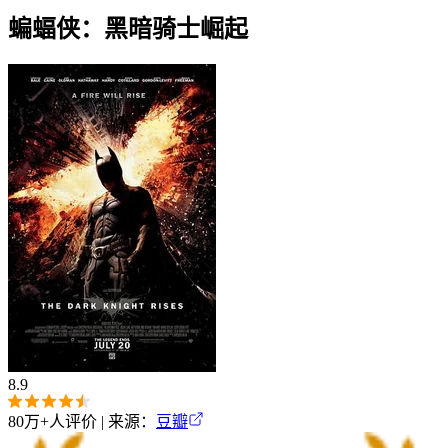
蝙蝠侠：黑暗骑士崛起
8.9
80万+
人评价 | 来源：
豆瓣