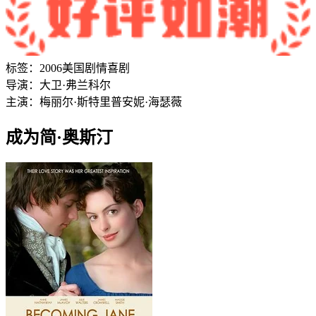
标签：
2006
美国
剧情
喜剧
导演：
大卫·弗兰科尔
主演：
梅丽尔·斯特里普
安妮·海瑟薇
成为简·奥斯汀