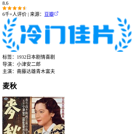
8.6
6千+
人评价 | 来源：
豆瓣
标签：
1932
日本
剧情
喜剧
导演：
小津安二郎
主演：
斋藤达雄
青木富夫
麦秋