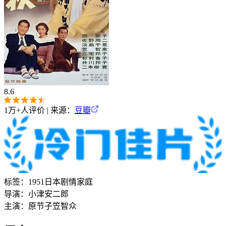
8.6
1万+
人评价 | 来源：
豆瓣
标签：
1951
日本
剧情
家庭
导演：
小津安二郎
主演：
原节子
笠智众