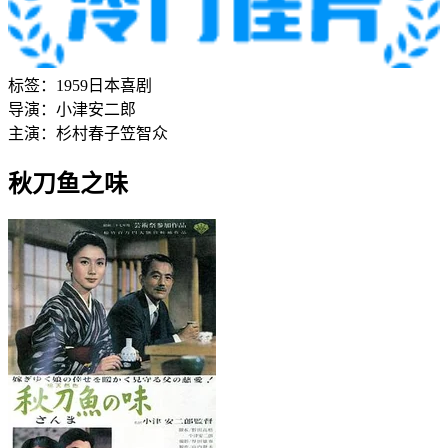
标签：
1959
日本
喜剧
导演：
小津安二郎
主演：
杉村春子
笠智众
秋刀鱼之味