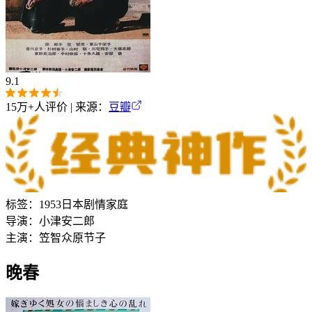
9.1
15万+
人评价 | 来源：
豆瓣
标签：
1953
日本
剧情
家庭
导演：
小津安二郎
主演：
笠智众
原节子
晚春