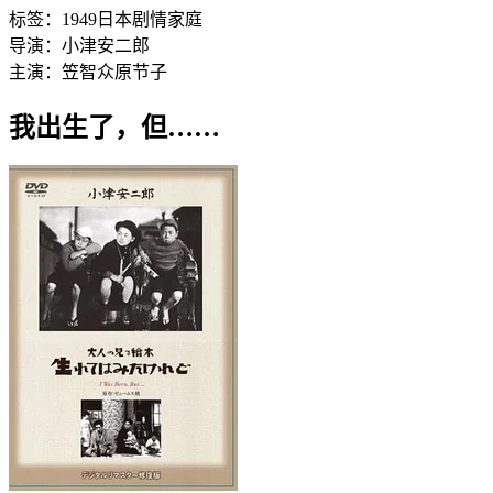
标签：
1949
日本
剧情
家庭
导演：
小津安二郎
主演：
笠智众
原节子
我出生了，但……