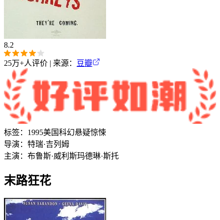
8.2
25万+
人评价 | 来源：
豆瓣
标签：
1995
美国
科幻
悬疑
惊悚
导演：
特瑞·吉列姆
主演：
布鲁斯·威利斯
玛德琳·斯托
末路狂花