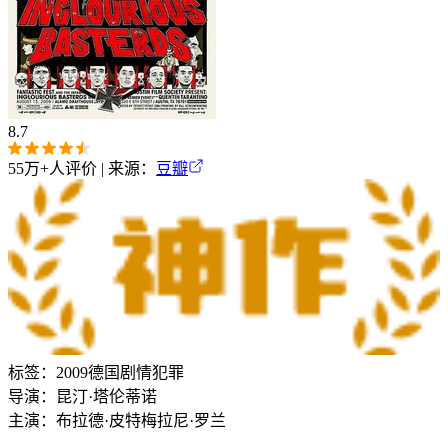
8.7
55万+
人评价 | 来源：
豆瓣
标签：
2009
德国
剧情
犯罪
导演：
昆汀·塔伦蒂诺
主演：
布拉德·皮特
梅拉尼·罗兰