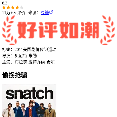
8.3
11万+
人评价 | 来源：
豆瓣
标签：
2011
美国
剧情
传记
运动
导演：
贝尼特·米勒
主演：
布拉德·皮特
乔纳·希尔
偷拐抢骗