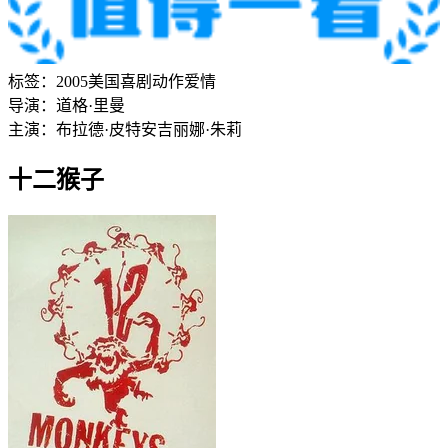
标签：
2005
美国
喜剧
动作
爱情
导演：
道格·里曼
主演：
布拉德·皮特
安吉丽娜·朱莉
十二猴子