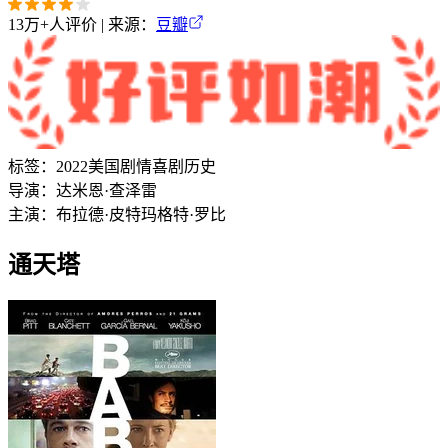
13万+
人评价 | 来源：
豆瓣
标签：
2022
美国
剧情
喜剧
历史
导演：
达米恩·查泽雷
主演：
布拉德·皮特
玛格特·罗比
通天塔