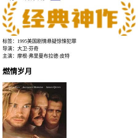
标签：
1995
美国
剧情
悬疑
惊悚
犯罪
导演：
大卫·芬奇
主演：
摩根·弗里曼
布拉德·皮特
燃情岁月