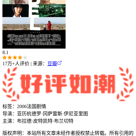
8.1
17万+
人评价 | 来源：
豆瓣
标签：
2006
法国
剧情
导演：
亚历杭德罗·冈萨雷斯·伊尼亚里图
主演：
布拉德·皮特
凯特·布兰切特
版权声明：本站所有文章未经作者授权禁止转载。所有引用的