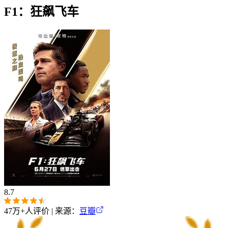
F1：狂飙飞车
8.7
47万+
人评价 | 来源：
豆瓣