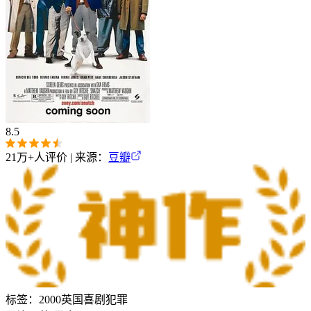
8.5
21万+
人评价 | 来源：
豆瓣
标签：
2000
英国
喜剧
犯罪