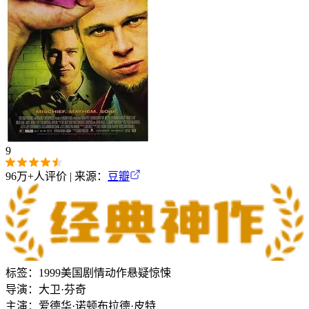
9
96万+
人评价 | 来源：
豆瓣
标签：
1999
美国
剧情
动作
悬疑
惊悚
导演：
大卫·芬奇
主演：
爱德华·诺顿
布拉德·皮特