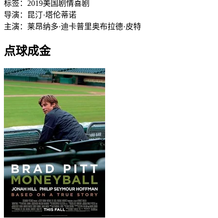
标签：
2019
美国
剧情
喜剧
导演：
昆汀·塔伦蒂诺
主演：
莱昂纳多·迪卡普里奥
布拉德·皮特
点球成金