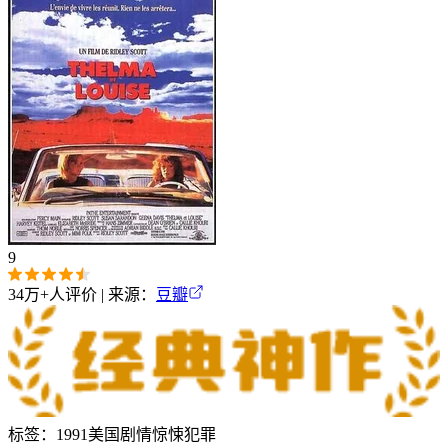
9
34万+
人评价 | 来源：
豆瓣
标签：
1991
美国
剧情
惊悚
犯罪