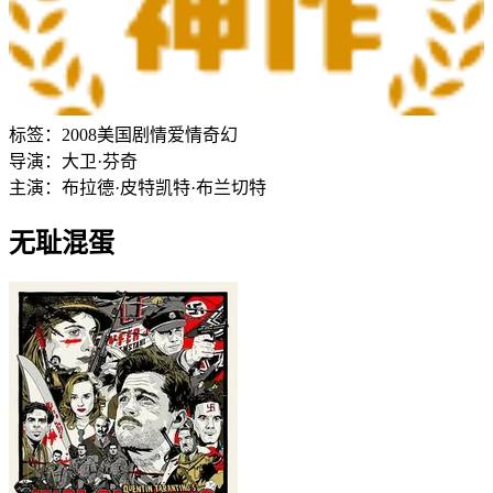
标签：
2008
美国
剧情
爱情
奇幻
导演：
大卫·芬奇
主演：
布拉德·皮特
凯特·布兰切特
无耻混蛋