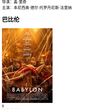
导演：
盖·里奇
主演：
本尼西奥·德尔·托罗
丹尼斯·法里纳
巴比伦
8