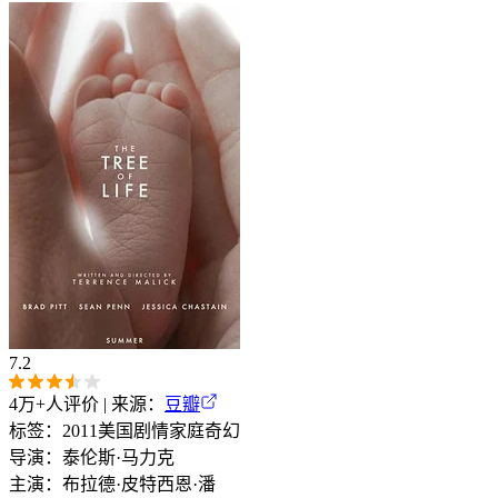
7.2
4万+
人评价 | 来源：
豆瓣
标签：
2011
美国
剧情
家庭
奇幻
导演：
泰伦斯·马力克
主演：
布拉德·皮特
西恩·潘