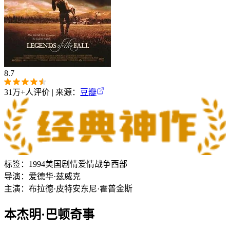
8.7
31万+
人评价 | 来源：
豆瓣
标签：
1994
美国
剧情
爱情
战争
西部
导演：
爱德华·兹威克
主演：
布拉德·皮特
安东尼·霍普金斯
本杰明·巴顿奇事