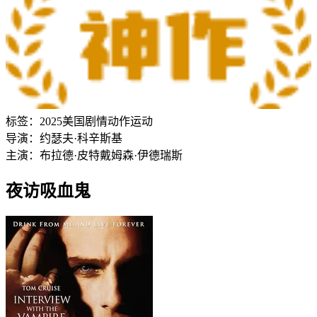
标签：
2025
美国
剧情
动作
运动
导演：
约瑟夫·科辛斯基
主演：
布拉德·皮特
戴姆森·伊德瑞斯
夜访吸血鬼