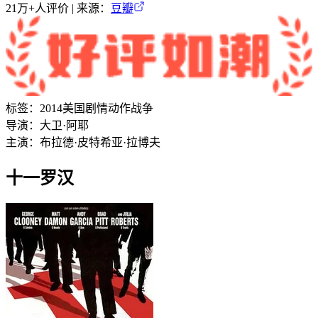
21万+
人评价 | 来源：
豆瓣
标签：
2014
美国
剧情
动作
战争
导演：
大卫·阿耶
主演：
布拉德·皮特
希亚·拉博夫
十一罗汉