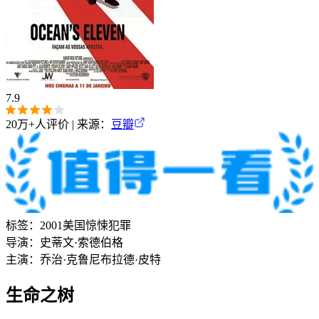
7.9
20万+
人评价 | 来源：
豆瓣
标签：
2001
美国
惊悚
犯罪
导演：
史蒂文·索德伯格
主演：
乔治·克鲁尼
布拉德·皮特
生命之树