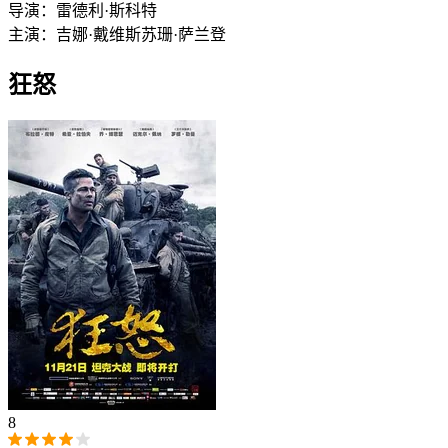
导演：
雷德利·斯科特
主演：
吉娜·戴维斯
苏珊·萨兰登
狂怒
8