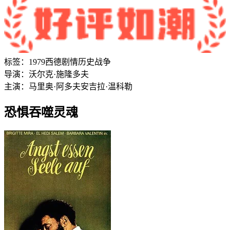
标签：
1979
西德
剧情
历史
战争
导演：
沃尔克·施隆多夫
主演：
马里奥·阿多夫
安吉拉·温科勒
恐惧吞噬灵魂