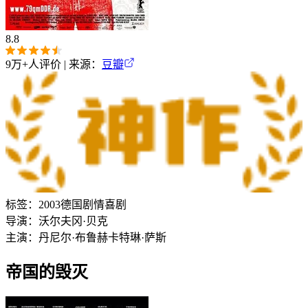
8.8
9万+
人评价 | 来源：
豆瓣
标签：
2003
德国
剧情
喜剧
导演：
沃尔夫冈·贝克
主演：
丹尼尔·布鲁赫
卡特琳·萨斯
帝国的毁灭