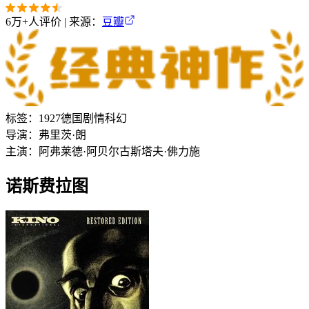
6万+
人评价 | 来源：
豆瓣
标签：
1927
德国
剧情
科幻
导演：
弗里茨·朗
主演：
阿弗莱德·阿贝尔
古斯塔夫·佛力施
诺斯费拉图