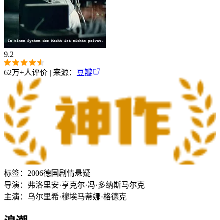
9.2
62万+
人评价 | 来源：
豆瓣
标签：
2006
德国
剧情
悬疑
导演：
弗洛里安·亨克尔·冯·多纳斯马尔克
主演：
乌尔里希·穆埃
马蒂娜·格德克