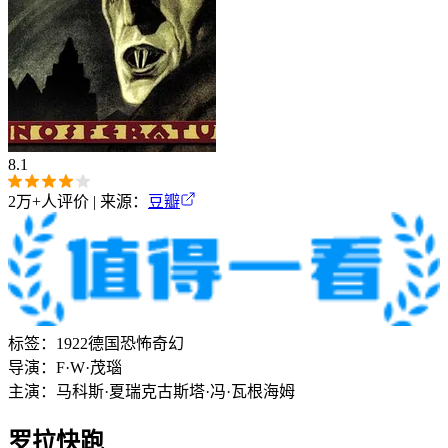
8.1
2万+
人评价 | 来源：
豆瓣
标签：
1922
德国
恐怖
奇幻
导演：
F·W·茂瑙
主演：
马科斯·夏瑞克
古斯塔·冯·瓦根海姆
罗拉快跑