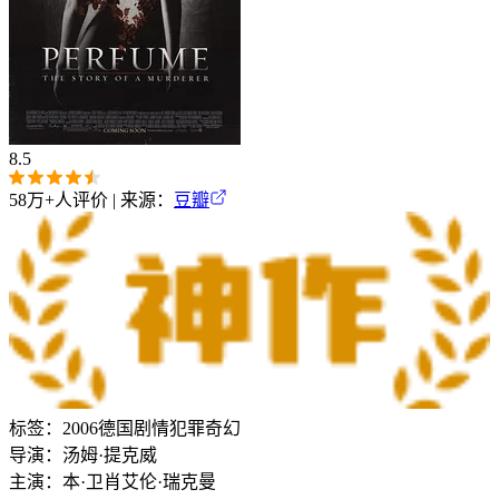
8.5
58万+
人评价 | 来源：
豆瓣
标签：
2006
德国
剧情
犯罪
奇幻
导演：
汤姆·提克威
主演：
本·卫肖
艾伦·瑞克曼