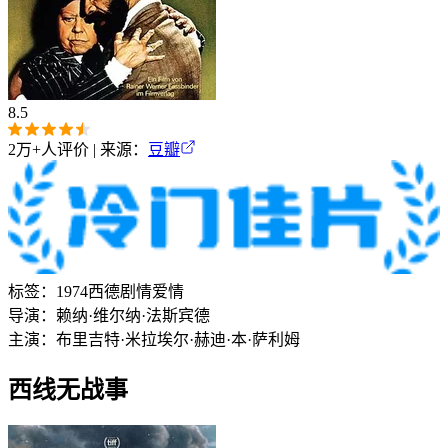
8.5
2万+
人评价 | 来源：
豆瓣
标签：
1974
西德
剧情
爱情
导演：
赖纳·维尔纳·法斯宾德
主演：
布里吉特·米拉
埃尔·赫迪·本·萨利姆
西线无战事