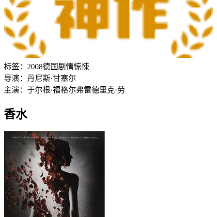
标签：
2008
德国
剧情
惊悚
导演：
丹尼斯·甘塞尔
主演：
于尔根·福格尔
弗雷德里克·劳
香水