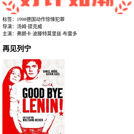
标签：
1998
德国
动作
惊悚
犯罪
导演：
汤姆·提克威
主演：
弗朗卡·波滕特
莫里兹·布雷多
再见列宁