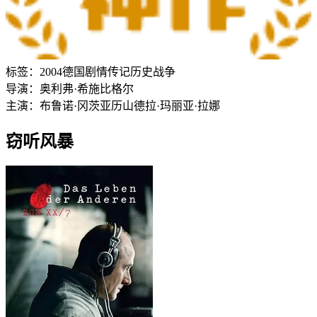
标签：
2004
德国
剧情
传记
历史
战争
导演：
奥利弗·希施比格尔
主演：
布鲁诺·冈茨
亚历山德拉·玛丽亚·拉娜
窃听风暴