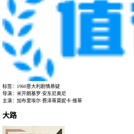
标签：
1960
意大利
剧情
悬疑
导演：
米开朗基罗·安东尼奥尼
主演：
加布里埃尔·费泽蒂
莫妮卡·维蒂
大路