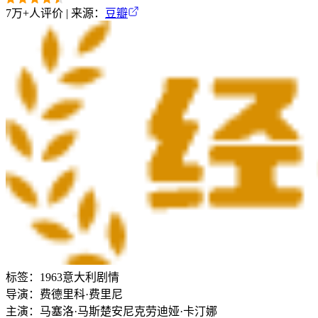
7万+
人评价 | 来源：
豆瓣
标签：
1963
意大利
剧情
导演：
费德里科·费里尼
主演：
马塞洛·马斯楚安尼
克劳迪娅·卡汀娜