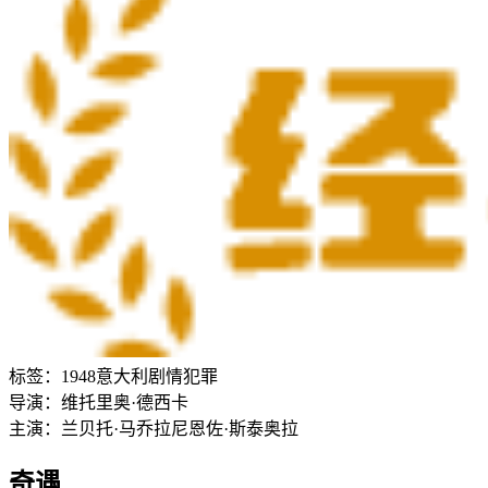
标签：
1948
意大利
剧情
犯罪
导演：
维托里奥·德西卡
主演：
兰贝托·马乔拉尼
恩佐·斯泰奥拉
奇遇