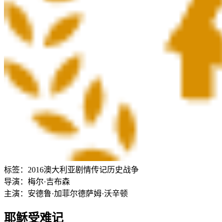
标签：
2016
澳大利亚
剧情
传记
历史
战争
导演：
梅尔·吉布森
主演：
安德鲁·加菲尔德
萨姆·沃辛顿
耶稣受难记