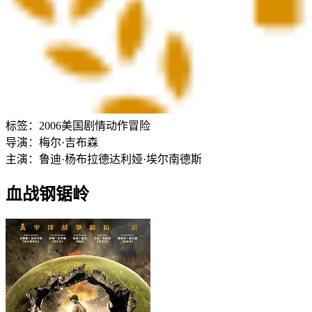
标签：
2006
美国
剧情
动作
冒险
导演：
梅尔·吉布森
主演：
鲁迪·杨布拉德
达利娅·埃尔南德斯
血战钢锯岭