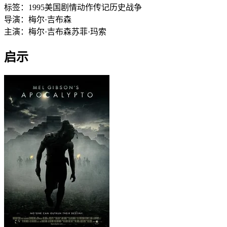
标签：
1995
美国
剧情
动作
传记
历史
战争
导演：
梅尔·吉布森
主演：
梅尔·吉布森
苏菲·玛索
启示