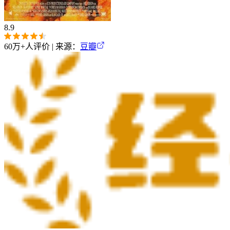
8.9
60万+
人评价 | 来源：
豆瓣