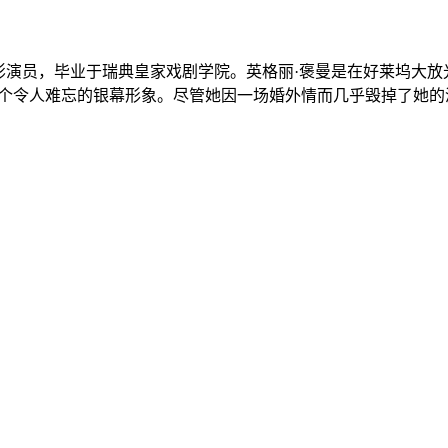
坞电影演员，毕业于瑞典皇家戏剧学院。英格丽·褒曼是在好莱坞
一个令人难忘的银幕形象。尽管她因一场婚外情而几乎毁掉了她