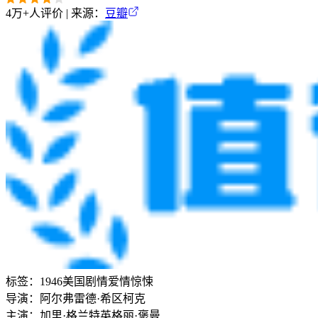
4万+
人评价 | 来源：
豆瓣
标签：
1946
美国
剧情
爱情
惊悚
导演：
阿尔弗雷德·希区柯克
主演：
加里·格兰特
英格丽·褒曼