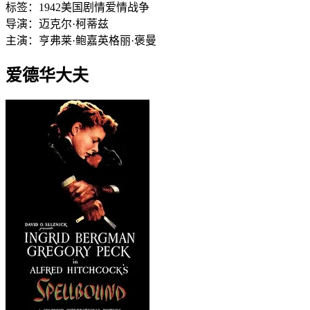
标签：
1942
美国
剧情
爱情
战争
导演：
迈克尔·柯蒂兹
主演：
亨弗莱·鲍嘉
英格丽·褒曼
爱德华大夫