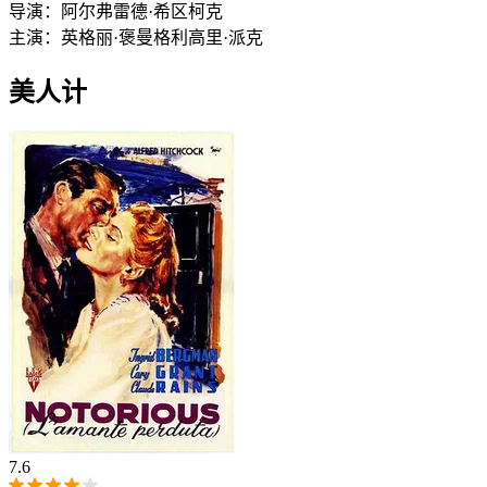
导演：
阿尔弗雷德·希区柯克
主演：
英格丽·褒曼
格利高里·派克
美人计
7.6