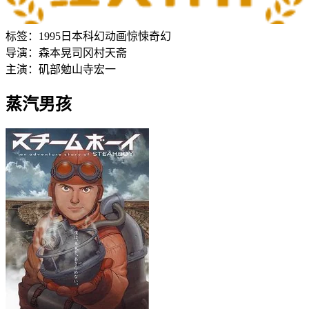
标签：
1995
日本
科幻
动画
惊悚
奇幻
导演：
森本晃司
冈村天斋
主演：
矶部勉
山寺宏一
蒸汽男孩