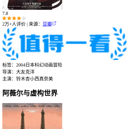
7.8
2万+
人评价 | 来源：
豆瓣
标签：
2004
日本
科幻
动画
冒险
导演：
大友克洋
主演：
铃木杏
小西真奈美
阿薇尔与虚构世界