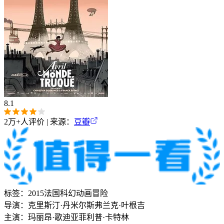
8.1
2万+
人评价 | 来源：
豆瓣
标签：
2015
法国
科幻
动画
冒险
导演：
克里斯汀·丹米尔斯
弗兰克·叶根吉
主演：
玛丽昂·歌迪亚
菲利普·卡特林