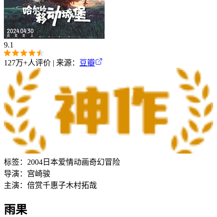
9.1
127万+
人评价 | 来源：
豆瓣
标签：
2004
日本
爱情
动画
奇幻
冒险
导演：
宫崎骏
主演：
倍赏千惠子
木村拓哉
雨果