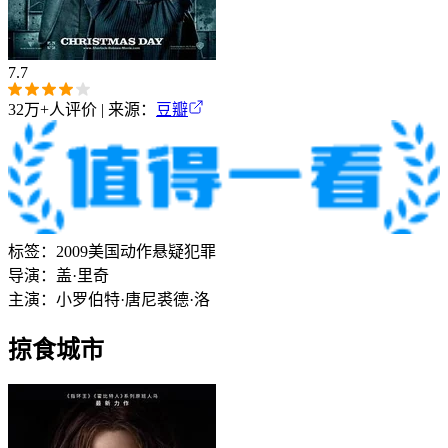
7.7
32万+
人评价 | 来源：
豆瓣
标签：
2009
美国
动作
悬疑
犯罪
导演：
盖·里奇
主演：
小罗伯特·唐尼
裘德·洛
掠食城市