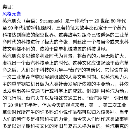
类目：
风格元素
蒸汽朋克（英语：Steampunk）是一种流行于 20 世纪 80 年代
至 90 年代初的科幻题材，显著特征为故事都设定于一个蒸汽
科技达到巅峰的架空世界。这类故事对距今已较遥远的工业革
命时代的科技进行了极大的夸张，创建出一个与当今或未来科
技文明都不同的、依赖于简单机械装置的科技世界。
蒸汽朋克多以维多利亚时代为背景，将蒸汽的力量无限扩大，
虚拟出一个蒸汽科技至上的时代。这种文化应该起源于蒸汽革
命之后，人们对于科技的力量—“蒸汽”的神话化，它假设在第
一次工业革命产物发展到极致的人类文明时期。以蒸汽动力为
主的重型钢铁机具做为人类社会发展所依赖的主要动力，并依
此发明出各种交通飞行或科学上的成就。例如利用蒸汽为动力
的飞行船、蒸汽火车以及特殊交通工具。“蒸汽朋克”一词出现
于 20 世纪下半叶，但从今天的观点来看，第一、第二次工业
革命时代所产生的许多科幻小说作品都可以归入该类别。当年
人们的创作多是推崇科技的力量，而今天人们创作这类故事则
多是以对早期科技文化的怀旧与复古风格为目的。蒸汽朋克的