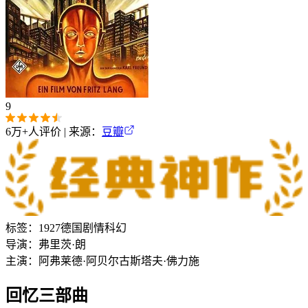
9
6万+
人评价 | 来源：
豆瓣
标签：
1927
德国
剧情
科幻
导演：
弗里茨·朗
主演：
阿弗莱德·阿贝尔
古斯塔夫·佛力施
回忆三部曲