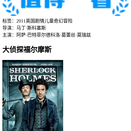
标签：
2011
英国
剧情
儿童
奇幻
冒险
导演：
马丁·斯科塞斯
主演：
阿萨·巴特菲尔德
科洛·葛蕾丝·莫瑞兹
大侦探福尔摩斯