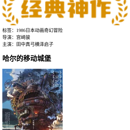
标签：
1986
日本
动画
奇幻
冒险
导演：
宫崎骏
主演：
田中真弓
横泽启子
哈尔的移动城堡