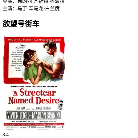
导演：
弗朗西斯·福特·科波拉
主演：
马丁·辛
马龙·白兰度
欲望号街车
8.4