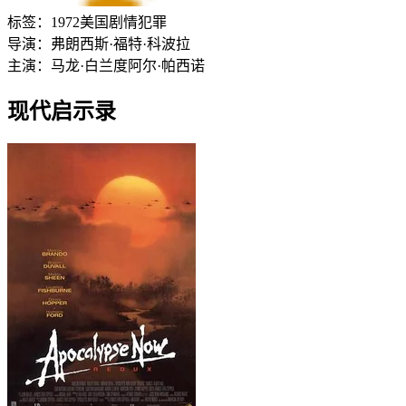
标签：
1972
美国
剧情
犯罪
导演：
弗朗西斯·福特·科波拉
主演：
马龙·白兰度
阿尔·帕西诺
现代启示录