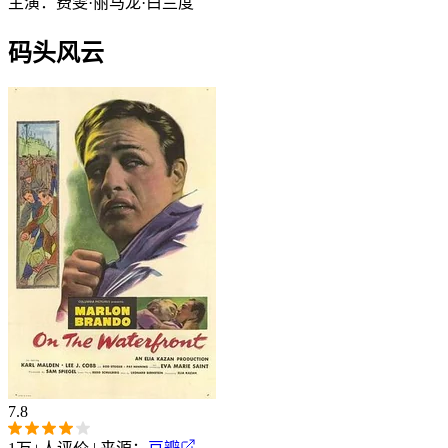
主演：
费雯·丽
马龙·白兰度
码头风云
7.8