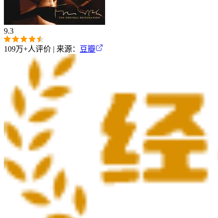
9.3
109万+
人评价 | 来源：
豆瓣