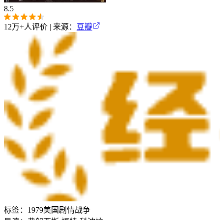
8.5
12万+
人评价 | 来源：
豆瓣
标签：
1979
美国
剧情
战争