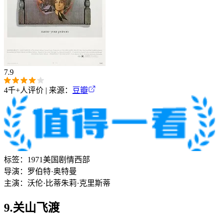
7.9
4千+
人评价 | 来源：
豆瓣
标签：
1971
美国
剧情
西部
导演：
罗伯特·奥特曼
主演：
沃伦·比蒂
朱莉·克里斯蒂
9.关山飞渡