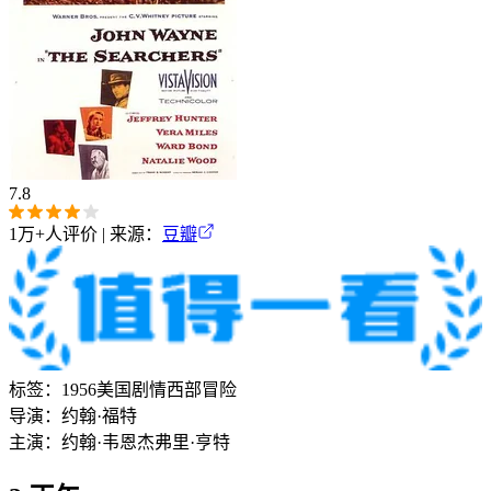
7.8
1万+
人评价 | 来源：
豆瓣
标签：
1956
美国
剧情
西部
冒险
导演：
约翰·福特
主演：
约翰·韦恩
杰弗里·亨特