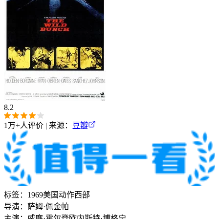
8.2
1万+
人评价 | 来源：
豆瓣
标签：
1969
美国
动作
西部
导演：
萨姆·佩金帕
主演：
威廉·霍尔登
欧内斯特·博格宁