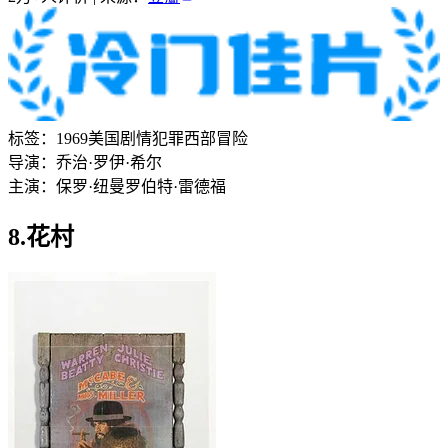
标签：
1969
美国
剧情
犯罪
西部
冒险
导演：
乔治·罗伊·希尔
主演：
保罗·纽曼
罗伯特·雷德福
8.花村