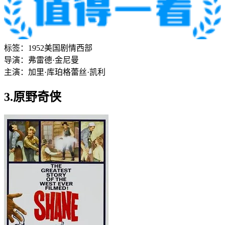
标签：
1952
美国
剧情
西部
导演：
弗雷德·金尼曼
主演：
加里·库珀
格蕾丝·凯利
3.原野奇侠