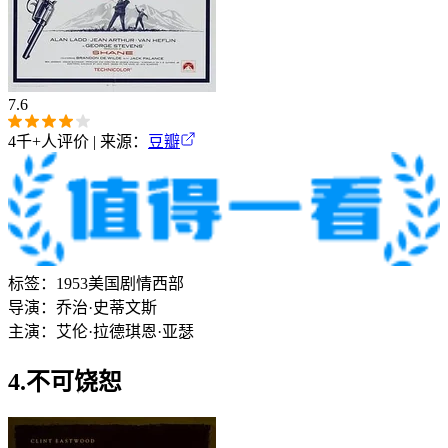
7.6
4千+
人评价 | 来源：
豆瓣
标签：
1953
美国
剧情
西部
导演：
乔治·史蒂文斯
主演：
艾伦·拉德
琪恩·亚瑟
4.不可饶恕