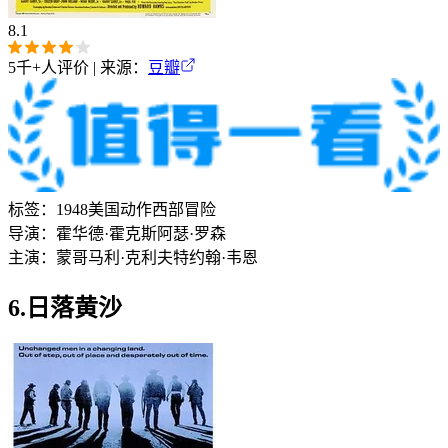
8.1
5千+
人评价 | 来源：
豆瓣
标签：
1948
美国
动作
西部
冒险
导演：
霍华德·霍克斯
阿瑟·罗森
主演：
蒙哥马利·克利夫特
约翰·韦恩
6.日落黄沙