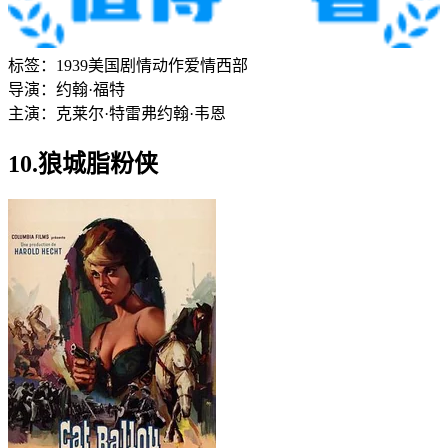
标签：
1939
美国
剧情
动作
爱情
西部
导演：
约翰·福特
主演：
克莱尔·特雷弗
约翰·韦恩
10.狼城脂粉侠