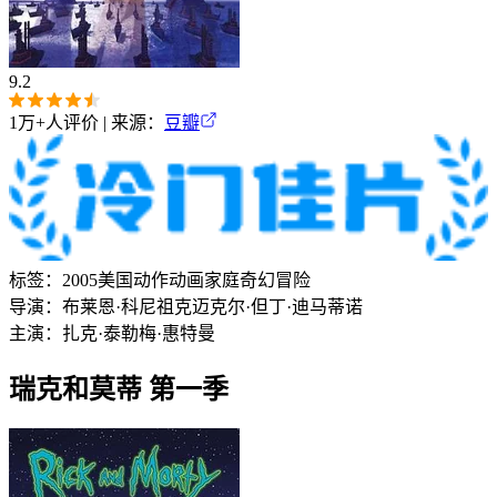
9.2
1万+
人评价 | 来源：
豆瓣
标签：
2005
美国
动作
动画
家庭
奇幻
冒险
导演：
布莱恩·科尼祖克
迈克尔·但丁·迪马蒂诺
主演：
扎克·泰勒
梅·惠特曼
瑞克和莫蒂 第一季