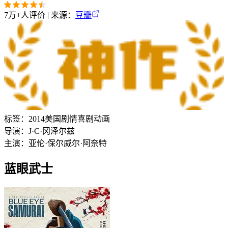
7万+
人评价 | 来源：
豆瓣
标签：
2014
美国
剧情
喜剧
动画
导演：
J·C·冈泽尔兹
主演：
亚伦·保尔
威尔·阿奈特
蓝眼武士