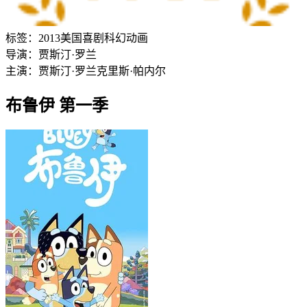
标签：
2013
美国
喜剧
科幻
动画
导演：
贾斯汀·罗兰
主演：
贾斯汀·罗兰
克里斯·帕内尔
布鲁伊 第一季