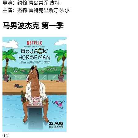
导演：
约翰·青岛崇
乔·皮特
主演：
杰森·雷特
克里斯汀·沙尔
马男波杰克 第一季
9.2