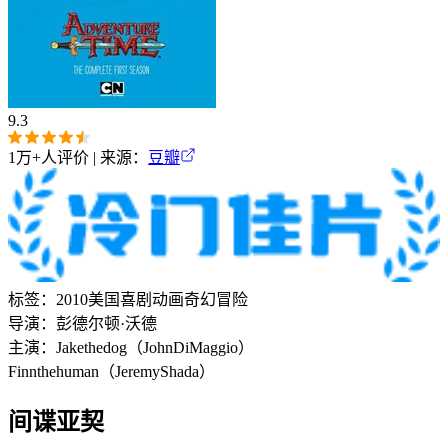
9.3
1万+
人评价 | 来源：
豆瓣
标签：
2010
美国
喜剧
动画
奇幻
冒险
导演：
彭德尔顿·沃德
主演：
Jake
the
dog（John
DiMaggio）
Finn
the
human（Jeremy
Shada）
间谍亚契