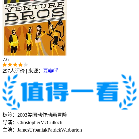
7.6
297
人评价 | 来源：
豆瓣
标签：
2003
美国
动作
动画
冒险
导演：
Christopher
McCulloch
主演：
James
Urbaniak
Patrick
Warburton