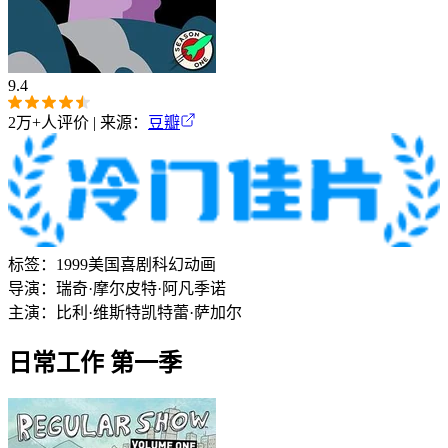
9.4
2万+
人评价 | 来源：
豆瓣
标签：
1999
美国
喜剧
科幻
动画
导演：
瑞奇·摩尔
皮特·阿凡季诺
主演：
比利·维斯特
凯特蕾·萨加尔
日常工作 第一季