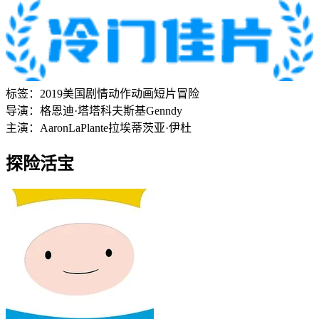
标签：
2019
美国
剧情
动作
动画
短片
冒险
导演：
格恩迪·塔塔科夫斯基
Genndy
主演：
Aaron
LaPlante
拉埃蒂茨亚·伊杜
探险活宝