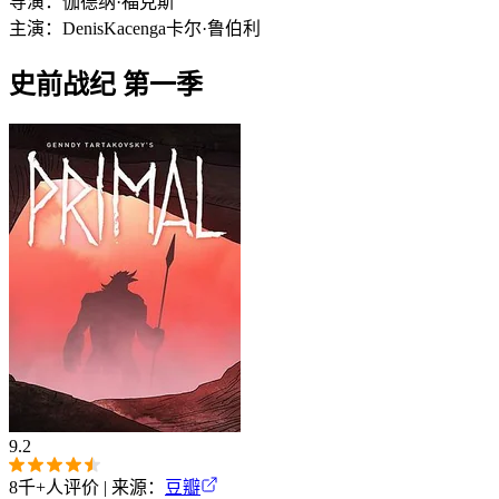
导演：
伽德纳·福克斯
主演：
Denis
Kacenga
卡尔·鲁伯利
史前战纪 第一季
9.2
8千+
人评价 | 来源：
豆瓣