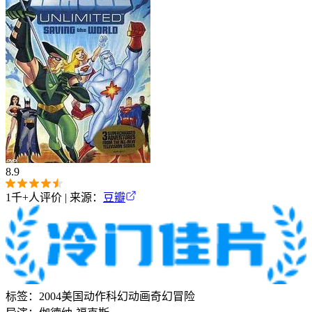
8.9
1千+
人评价 | 来源：
豆瓣
标签：
2004
美国
动作
科幻
动画
奇幻
冒险