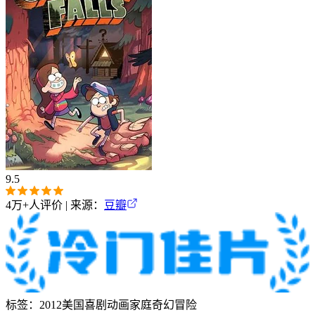
9.5
4万+
人评价 | 来源：
豆瓣
标签：
2012
美国
喜剧
动画
家庭
奇幻
冒险