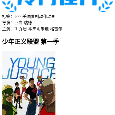
标签：
2009
美国
喜剧
动作
动画
导演：
亚当·瑞德
主演：
H·乔恩·本杰明
朱迪·格雷尔
少年正义联盟 第一季