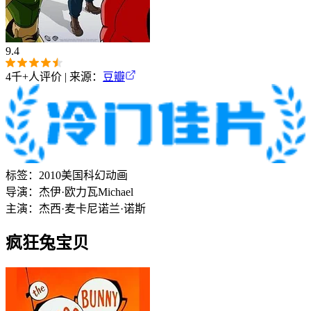
9.4
4千+
人评价 | 来源：
豆瓣
标签：
2010
美国
科幻
动画
导演：
杰伊·欧力瓦
Michael
主演：
杰西·麦卡尼
诺兰·诺斯
疯狂兔宝贝