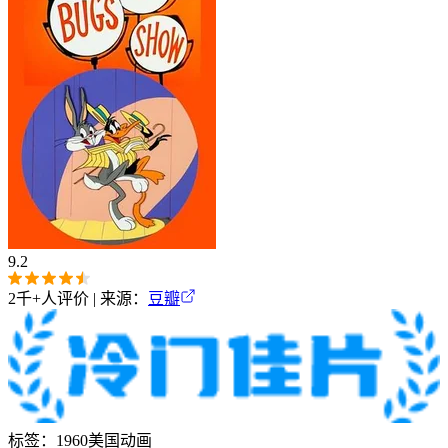
9.2
2千+
人评价 | 来源：
豆瓣
标签：
1960
美国
动画