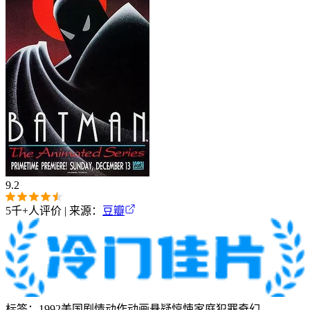
9.2
5千+
人评价 | 来源：
豆瓣
标签：
1992
美国
剧情
动作
动画
悬疑
惊悚
家庭
犯罪
奇幻