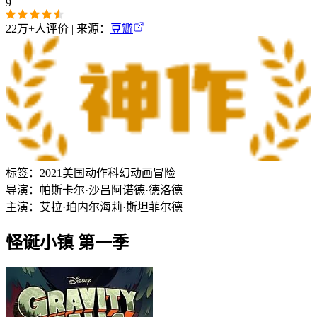
9
22万+
人评价 | 来源：
豆瓣
标签：
2021
美国
动作
科幻
动画
冒险
导演：
帕斯卡尔·沙吕
阿诺德·德洛德
主演：
艾拉·珀内尔
海莉·斯坦菲尔德
怪诞小镇 第一季