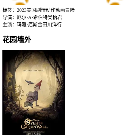
标签：
2023
美国
剧情
动作
动画
冒险
导演：
厄尔·A·希伯特
吴怡君
主演：
玛雅·厄斯金
田川洋行
花园墙外