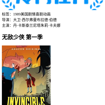
标签：
1989
美国
剧情
喜剧
动画
导演：
大卫·西尔弗曼
布拉德·伯德
主演：
丹·卡斯泰兰尼塔
朱莉·卡夫娜
无敌少侠 第一季