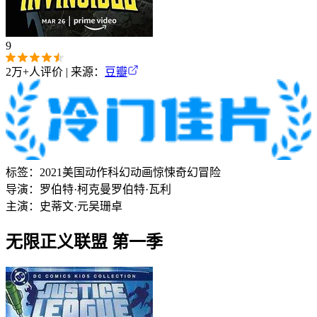
9
2万+
人评价 | 来源：
豆瓣
标签：
2021
美国
动作
科幻
动画
惊悚
奇幻
冒险
导演：
罗伯特·柯克曼
罗伯特·瓦利
主演：
史蒂文·元
吴珊卓
无限正义联盟 第一季