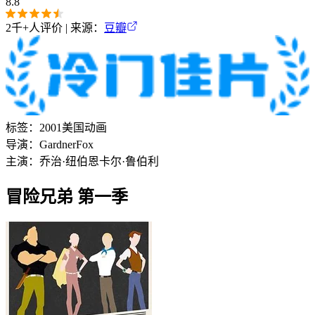
8.8
2千+
人评价 | 来源：
豆瓣
标签：
2001
美国
动画
导演：
Gardner
Fox
主演：
乔治·纽伯恩
卡尔·鲁伯利
冒险兄弟 第一季