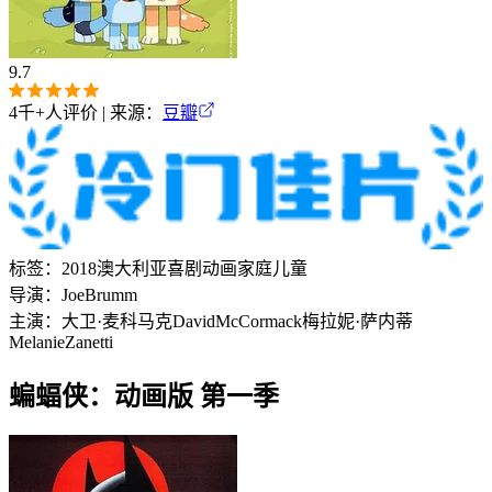
9.7
4千+
人评价 | 来源：
豆瓣
标签：
2018
澳大利亚
喜剧
动画
家庭
儿童
导演：
Joe
Brumm
主演：
大卫·麦科马克
David
McCormack
梅拉妮·萨内蒂
Melanie
Zanetti
蝙蝠侠：动画版 第一季