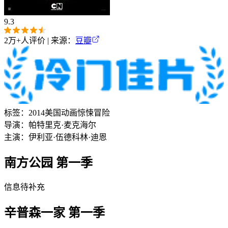
9.3
2万+
人评价 | 来源：
豆瓣
标签：
2014
美国
动画
惊悚
冒险
导演：
帕特里克·麦克海尔
主演：
伊利亚·伍德
科林·迪恩
南方公园 第一季
信息待补充
辛普森一家 第一季