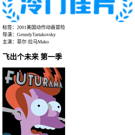
标签：
2001
美国
动作
动画
冒险
导演：
Genndy
Tartakovsky
主演：
菲尔·拉马
Mako
飞出个未来 第一季